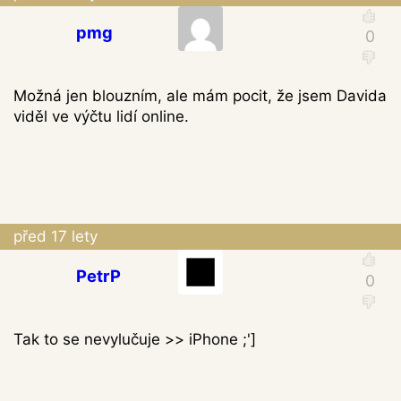
pmg
Možná jen blouzním, ale mám pocit, že jsem Davida
viděl ve výčtu lidí online.
před 17 lety
PetrP
Tak to se nevylučuje >> iPhone ;']