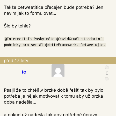
Takže petweetitice přecejen bude potřeba? Jen
nevim jak to formulovat…
Šlo by tohle?
@InternetInfo Poskytněte @DavidGrudl standartní 
podmínky pro seriál @NetteFramework. Retweetujte.
před 17 lety
ic
Psalji že to chtějí ‚v brzké době řešit‘ tak by bylo
potřeba je nějak motivovat k tomu aby už brzká
doba nadešla…
a pokud už nadešla tak aby potřebné úpravy