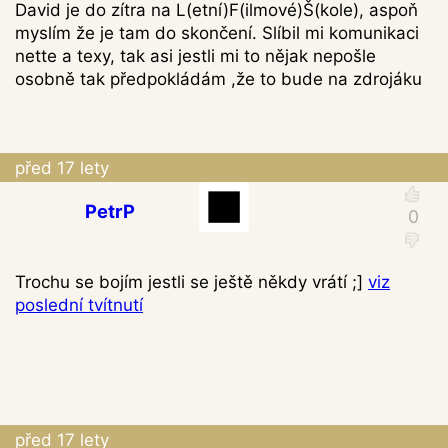
David je do zítra na L(etní)F(ilmové)Š(kole), aspoň
myslím že je tam do skončení. Slíbil mi komunikaci
nette a texy, tak asi jestli mi to nějak nepošle
osobně tak předpokládám ,že to bude na zdrojáku
před 17 lety
PetrP
Trochu se bojím jestli se ještě někdy vrátí ;]
viz
poslední tvítnutí
před 17 lety