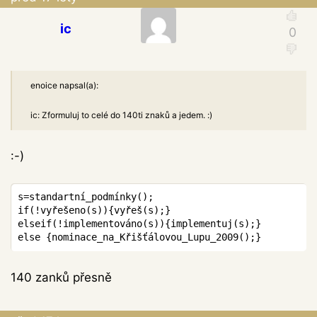
ic
enoice napsal(a):
ic: Zformuluj to celé do 140ti znaků a jedem. :)
:-)
s=standartní_podmínky();

if(!vyřešeno(s)){vyřeš(s);}

elseif(!implementováno(s)){implementuj(s);}

140 zanků přesně