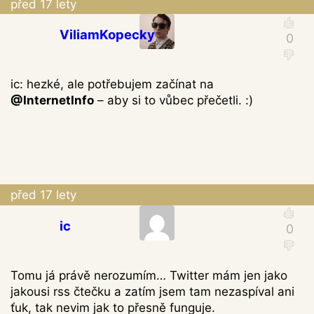
před 17 lety
ViliamKopecky
ic: hezké, ale potřebujem začínat na
@InternetInfo
– aby si to vůbec přečetli. :)
před 17 lety
ic
Tomu já právě nerozumím… Twitter mám jen jako
jakousi rss čtečku a zatím jsem tam nezaspíval ani
ťuk, tak nevim jak to přesně funguje.