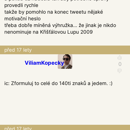
provedli rychle
takže by pomohlo na konec tweetu nějaké
motivační heslo
třeba dobře míněná výhružka… že jinak je nikdo
nenominuje na Křišťálovou Lupu 2009
před 17 lety
ViliamKopecky
ic: Zformuluj to celé do 140ti znaků a jedem. :)
před 17 lety