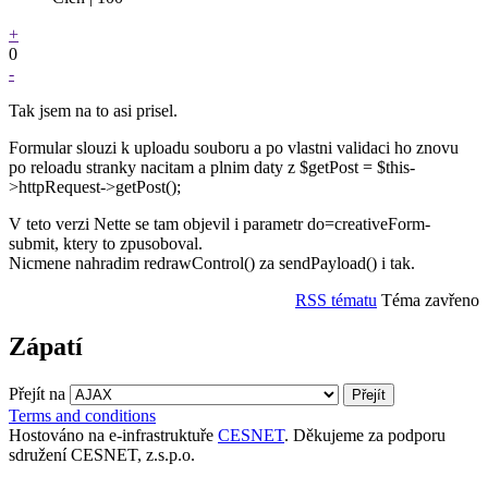
+
0
-
Tak jsem na to asi prisel.
Formular slouzi k uploadu souboru a po vlastni validaci ho znovu
po reloadu stranky nacitam a plnim daty z $getPost = $this-
>httpRequest->getPost();
V teto verzi Nette se tam objevil i parametr do=creativeForm-
submit, ktery to zpusoboval.
Nicmene nahradim redrawControl() za sendPayload() i tak.
RSS tématu
Téma zavřeno
Zápatí
Přejít na
Terms and conditions
Hostováno na e-infrastruktuře
CESNET
. Děkujeme za podporu
sdružení CESNET, z.s.p.o.