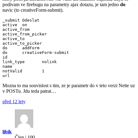
podivam ve firebugu na parametry ajax dotazu, je tam jedno
do
navic (to creativeForm-submit).
_submit	Odeslat

active	on

active_from

active_from_picker

active_to

active_to_picker

do	addForm

do	creativeForm-submit

id

link_type	nolink

name

notValid	1

Mozna to ma souvislost s tim, ze je parametr do v teto verzi Nette uz
v POSTu. Jdu teda patrat…
před 12 lety
libik
Člen | 100