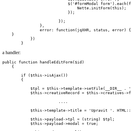
                            $('#formModal form').each(f
                                Nette.initForm(this);

                            });

                        });

                },

                error: function(jqXHR, status, error) {

    }

            })

a handler:
public function handleEditForm($id)

    {

        if ($this->isAjax())

        {

            $tpl = $this->template->setFile(__DIR__ . '
            $this->creativeRecord = $this->creatives->f
			....

            $this->template->title = 'Upravit '. HTML::
            $this->payload->tpl = (string) $tpl;

            $this->payload->modal = true;
