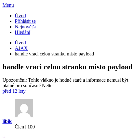
Menu
Úvod
Přihlásit se
Nejnovější
Hledání
Úvod
AJAX
handle vraci celou stranku misto payload
handle vraci celou stranku misto payload
Upozornění: Tohle vlákno je hodně staré a informace nemusí být
platné pro současné Nette.
před 12 lety
libik
Člen | 100
+