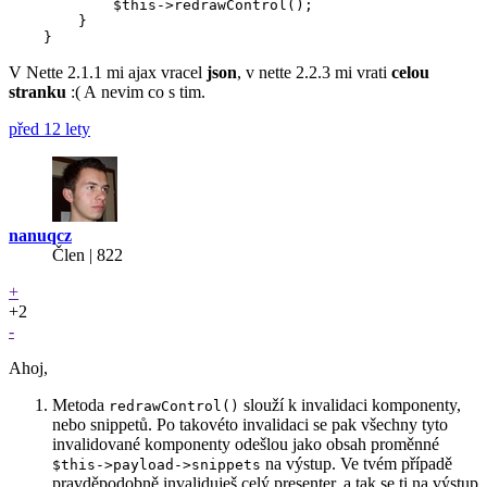
            $this->redrawControl();

        }

V Nette 2.1.1 mi ajax vracel
json
, v nette 2.2.3 mi vrati
celou
stranku
:( A nevim co s tim.
před 12 lety
nanuqcz
Člen | 822
+
+2
-
Ahoj,
Metoda
slouží k invalidaci komponenty,
redrawControl()
nebo snippetů. Po takovéto invalidaci se pak všechny tyto
invalidované komponenty odešlou jako obsah proměnné
na výstup. Ve tvém případě
$this->payload->snippets
pravděpodobně invaliduješ celý presenter, a tak se ti na výstup