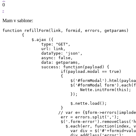
0
-
Mam v sablone:
function refillForm(link, formid, errors, getparams)

        {

            $.ajax ({

                type: "GET",

                url: link,

                dataType: 'json',

                async: false,

                data: getparams,

                success: function(payload) {

                        if(payload.modal == true)

                        {

                            $('#formModal').html(payloa
                            $('#formModal form').each(f
                                Nette.initForm(this);

                            });

                            $.nette.load();

                        }

                       // var e= {$form->errors|implode
                        err = errors.split(',');

                        $('.form-error').removeClass('h
                          $.each(err, function(index, v
                            var div = $('#'+formid+valu
                            div.addClass('error');
