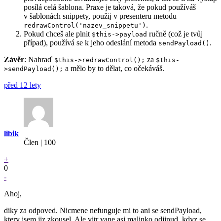
posílá celá šablona. Praxe je taková, že pokud používáš
v šablonách snippety, použij v presenteru metodu
.
redrawControl('nazev_snippetu')
Pokud chceš ale plnit
ručně (což je tvůj
$this->payload
případ), používá se k jeho odeslání metoda
.
sendPayload()
Závěr
: Nahraď
za
$this->redrawControl();
$this-
a mělo by to dělat, co očekáváš.
>sendPayload();
před 12 lety
libik
Člen | 100
+
0
-
Ahoj,
diky za odpoved. Nicmene nefunguje mi to ani se sendPayload,
ktery jsem jiz zkousel. Ale vitr vane asi malinko odjinud, kdyz se