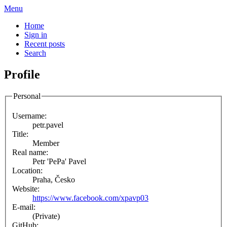
Menu
Home
Sign in
Recent posts
Search
Profile
Personal
Username:
petr.pavel
Title:
Member
Real name:
Petr 'PePa' Pavel
Location:
Praha, Česko
Website:
https://www.facebook.com/xpavp03
E-mail:
(Private)
GitHub: