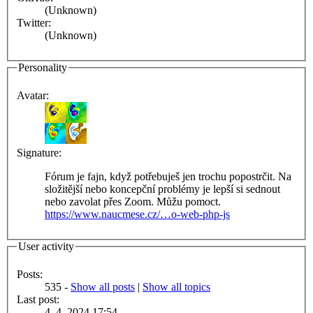
(Unknown)
Twitter:
(Unknown)
Personality
Avatar:
Signature:
Fórum je fajn, když potřebuješ jen trochu popostrčit. Na
složitější nebo koncepční problémy je lepší si sednout
nebo zavolat přes Zoom. Můžu pomoct.
https://www.naucmese.cz/…o-web-php-js
User activity
Posts:
535 -
Show all posts
|
Show all topics
Last post:
4. 4. 2024 17:54