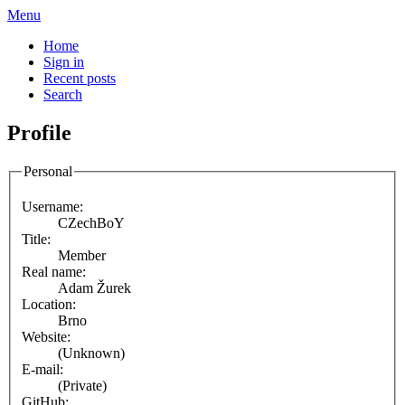
Menu
Home
Sign in
Recent posts
Search
Profile
Personal
Username:
CZechBoY
Title:
Member
Real name:
Adam Žurek
Location:
Brno
Website:
(Unknown)
E-mail:
(Private)
GitHub: