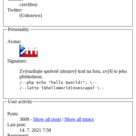
czechboy
Twitter:
(Unknown)
Personality
Avatar:
Signature:
Zvýrazňujte správně zdrojový kod na foru, zvýší to jeho
přehlednost.
/--php echo "hello $world!"; \--
/--latte {$helloWorld|noescape} \--
User activity
Posts:
3608 -
Show all posts
|
Show all topics
Last post:
14. 7. 2021 7:58
Registered: