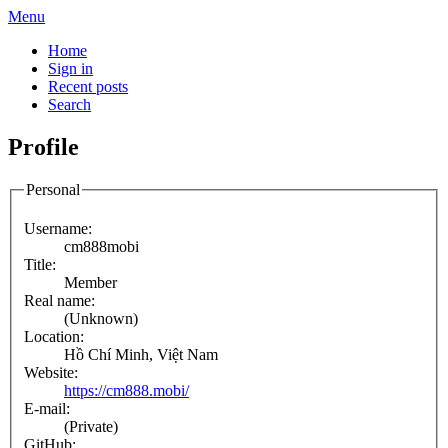
Menu
Home
Sign in
Recent posts
Search
Profile
Personal
Username:
cm888mobi
Title:
Member
Real name:
(Unknown)
Location:
Hồ Chí Minh, Việt Nam
Website:
https://cm888.mobi/
E-mail:
(Private)
GitHub: