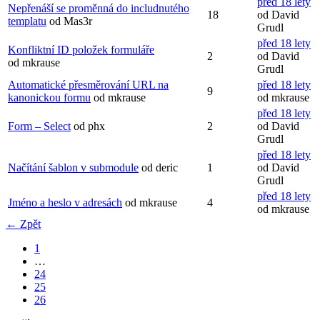
před 18 lety
Nepřenáší se proměnná do includnutého
18
od David
templatu
od Mas3r
Grudl
před 18 lety
Konfliktní ID položek formuláře
2
od David
od mkrause
Grudl
Automatické přesměrování URL na
před 18 lety
9
kanonickou formu
od mkrause
od mkrause
před 18 lety
Form – Select
od phx
2
od David
Grudl
před 18 lety
Načítání šablon v submodule
od deric
1
od David
Grudl
před 18 lety
Jméno a heslo v adresách
od mkrause
4
od mkrause
← Zpět
1
…
24
25
26