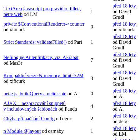
před 18 lety
TextArea javascript pro pravidlo :filled,
1
od David
nette web
od LM
Grudl
private $ConventionalRenderer->counter
před 18 lety
0
od xificurk
od xificurk
před 18 lety
Strict Standards: validateFilled()
od Pari
1
od David
Grudl
před 18 lety
Nefunguje Autentifikace, viz. Akrabat
7
od David
od Mas3r
Grudl
před 18 lety
Kompaktní verze & memory_limit=32M
3
od David
od xificurk
Grudl
před 18 lety
nette.js, buildQuery a nette.state
od A.
0
od A.
AJAX – nezpracování snippetů
před 18 lety
4
v includovaných šablonách
od Panda
od A.
před 18 lety
Chyba při načítání Config
od deric
2
od deric
před 18 lety
n Module @layout
od carnaby
1
od LM