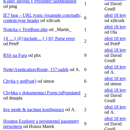
Konec spojení v Presenter::lastModified
1
od David
od pmg
Grudl
IE7 bug – URL tvaru //example.com/path/,
před 18 lety
6
content-type header
od xificurk
od xificurk
před 18 lety
Noticka v TextBase.php
od _Martin_
1
od Ola
{if …} @{include…} {/if} Parse error
před 18 lety
2
od PetrP
od PetrP
před 18 lety
RSS na Foru
od phx
9
od David
Grudl
před 18 lety
Nette\Application\Route, 157.radek
od A.
0
od A.
před 18 lety
Chyba v getPost()
od simon
6
od simon
před 18 lety
Chybka v dokumentaci Form::isPopulated
2
od David
od dmajda
Grudl
před 18 lety
live mode & nacitani konfigurace
od A.
2
od A.
před 18 lety
Hosting Explorer a persistentní parametry
9
od David
presenteru
od Honza Marek
Grudl