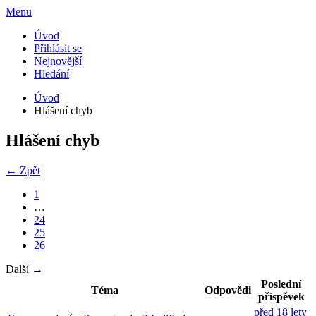
Menu
Úvod
Přihlásit se
Nejnovější
Hledání
Úvod
Hlášení chyb
Hlášení chyb
← Zpět
1
…
24
25
26
Další →
Poslední
Téma
Odpovědi
příspěvek
před 18 lety