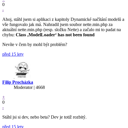
0
-
Ahoj, stáhl jsem si aplikaci z kapitoly Dynamické načítání modelů a
vše fungovalo jak má. Nahradil jsem soubor nette.min.php za
aktuální nette.min.php (resp. složku Nette) a začalo mi to padat na
chybu:
Class ‚ModelLoader‘ has not been found
Nevíte v čem by mohl být problém?
před 15 lety
Filip Procházka
Moderator | 4668
+
0
-
Stáhl jsi si dev, nebo beta? Dev je totiž rozbitý.
před 15 lety