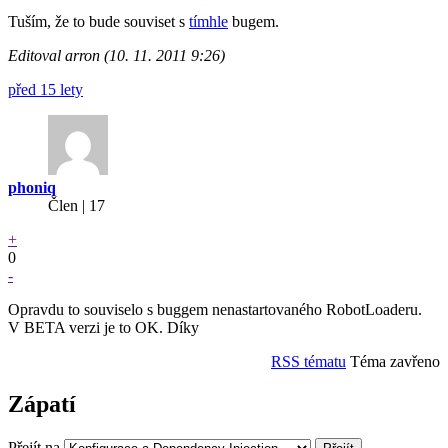
Tuším, že to bude souviset s
tímhle
bugem.
Editoval arron (10. 11. 2011 9:26)
před 15 lety
phoniq
Člen | 17
+
0
-
Opravdu to souviselo s buggem nenastartovaného RobotLoaderu.
V BETA verzi je to OK. Díky
RSS tématu
Téma zavřeno
Zápatí
Přejít na