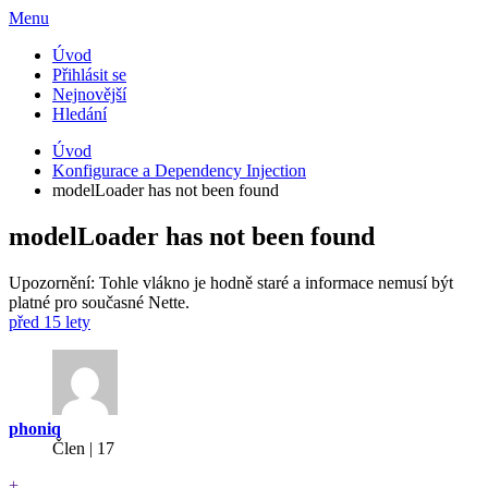
Menu
Úvod
Přihlásit se
Nejnovější
Hledání
Úvod
Konfigurace a Dependency Injection
modelLoader has not been found
modelLoader has not been found
Upozornění: Tohle vlákno je hodně staré a informace nemusí být
platné pro současné Nette.
před 15 lety
phoniq
Člen | 17
+