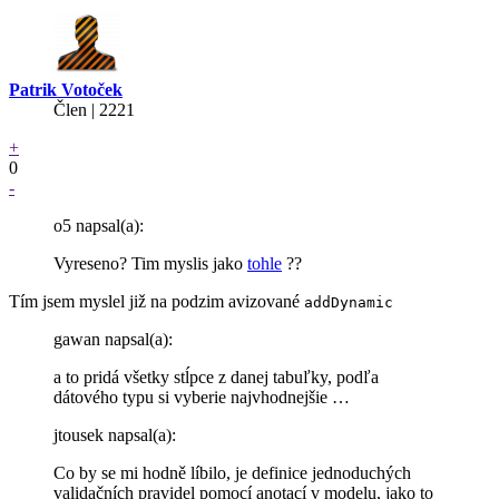
Patrik Votoček
Člen | 2221
+
0
-
o5 napsal(a):
Vyreseno? Tim myslis jako
tohle
??
Tím jsem myslel již na podzim avizované
addDynamic
gawan napsal(a):
a to pridá všetky stĺpce z danej tabuľky, podľa
dátového typu si vyberie najvhodnejšie …
jtousek napsal(a):
Co by se mi hodně líbilo, je definice jednoduchých
validačních pravidel pomocí anotací v modelu, jako to