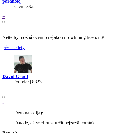
paranoiq
Člen | 392
+
0
-
Nette by možná ocenilo nějakou no-whining licenci :P
před 15 lety
David Grudl
founder | 8323
+
0
-
Dero napsal(a):
Davide, dá se zhruba určit nejzazší termín?
Brzy :-)