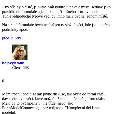
Aby vše bylo čisté, je nutné psát kontrolu na dvě místa. Jednak jako
pravidlo do formuláře a jednak do příslušného settru v modelu.
Tyhle jednoduché typové věci by imho měly být na jednom místě.
Na straně formuláře bych nechal jen ty složité věci, kde jsou potřeba
podmínky apod.
před 15 lety
bojovyletoun
Člen | 668
+
0
-
Mám trochu pocit, že jak plyne diskuse, tak byste do forml chtěli
dávat víc a víc věcí, které možná už trochu překračují formuláře.
Mělo by to být možná v jiné třídě (něco jako
FormModelConnector) – viz můj topic "Komplexní deklarace
modeluL