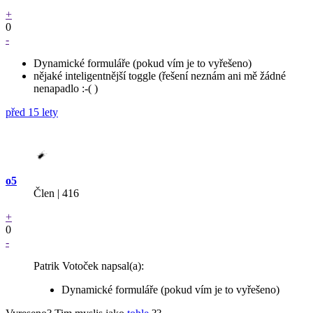
+
0
-
Dynamické formuláře (pokud vím je to vyřešeno)
nějaké inteligentnější toggle (řešení neznám ani mě žádné
nenapadlo :-( )
před 15 lety
o5
Člen | 416
+
0
-
Patrik Votoček napsal(a):
Dynamické formuláře (pokud vím je to vyřešeno)