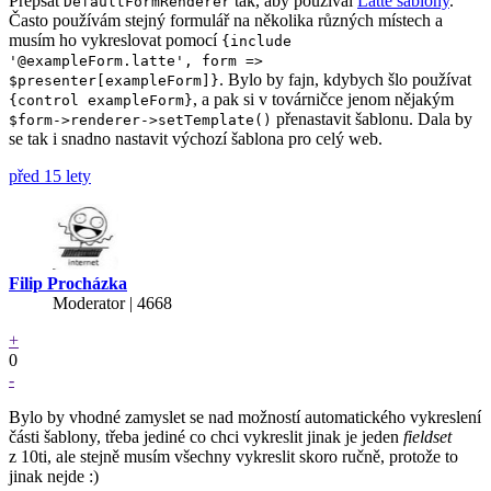
Přepsat
tak, aby používal
Latte šablony
.
DefaultFormRenderer
Často používám stejný formulář na několika různých místech a
musím ho vykreslovat pomocí
{include
'@exampleForm.latte', form =>
. Bylo by fajn, kdybych šlo používat
$presenter[exampleForm]}
, a pak si v továrničce jenom nějakým
{control exampleForm}
přenastavit šablonu. Dala by
$form->renderer->setTemplate()
se tak i snadno nastavit výchozí šablona pro celý web.
před 15 lety
Filip Procházka
Moderator | 4668
+
0
-
Bylo by vhodné zamyslet se nad možností automatického vykreslení
části šablony, třeba jediné co chci vykreslit jinak je jeden
fieldset
z 10ti, ale stejně musím všechny vykreslit skoro ručně, protože to
jinak nejde :)