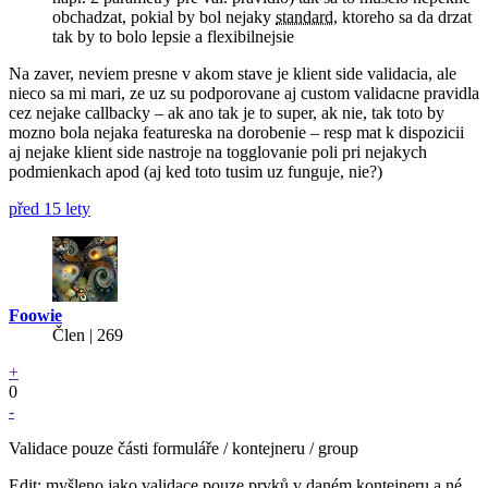
obchadzat, pokial by bol nejaky
standard
, ktoreho sa da drzat
tak by to bolo lepsie a flexibilnejsie
Na zaver, neviem presne v akom stave je klient side validacia, ale
nieco sa mi mari, ze uz su podporovane aj custom validacne pravidla
cez nejake callbacky – ak ano tak je to super, ak nie, tak toto by
mozno bola nejaka featureska na dorobenie – resp mat k dispozicii
aj nejake klient side nastroje na togglovanie poli pri nejakych
podmienkach apod (aj ked toto tusim uz funguje, nie?)
před 15 lety
Foowie
Člen | 269
+
0
-
Validace pouze části formuláře / kontejneru / group
Edit: myšleno jako validace pouze prvků v daném kontejneru a né