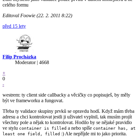
celého formu
Editoval Foowie (22. 2. 2011 8:22)
před 15 lety
Filip Procházka
Moderator | 4668
+
0
-
westrem: ty client side callbacky a věcičky co popisuješ, by měly
být ve frameworku a fungovat.
Třeba ty validace skupiny prvků se opravdu hodí. Když mám třeba
adresu a chci kontrolovat jestli ji uživatel vyplnil, tak musím projít
všechny pole a nějak to kontrolovat. Hodilo by se nějaké pravidlo
ve stylu
a nebo spíše
container is filled
container has, at
:) Ale nepříjde mi to jako priorita.
least one field, filled