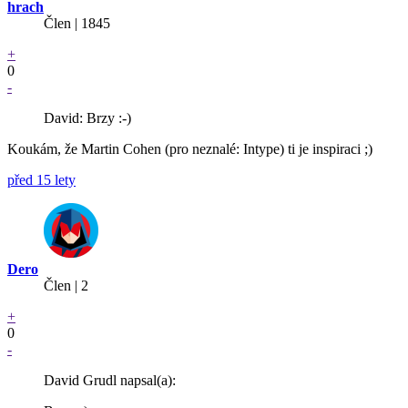
hrach
Člen | 1845
+
0
-
David: Brzy :-)
Koukám, že Martin Cohen (pro neznalé: Intype) ti je inspiraci ;)
před 15 lety
Dero
Člen | 2
+
0
-
David Grudl napsal(a):