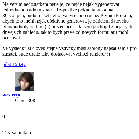
Nejvetsim nedostatkem nette je, ze nejde nejak vygenerovat
jednoduchou administraci. Respektive pokud tabulka ma
30 sloupcu, budu muset defionvat vsechno rucne. Prvnim krokem,
abych toto mohl nejak efektivne generovat, je oddeleni datoveho
typu/hodnoty od html(5) prezentace. Jak jsem pochopil z nejakych
drivejsich nahledu, tak to bych prave od novych formularu mohl
ocekavat.
Ve vysledku si clovek stejne vzdycky musi sablony napsat sam a pro
zacatek bude urcite taky dostacovat vychozi renderer :)
před 15 lety
westrem
Člen | 398
+
0
-
Tiez sa pridam: