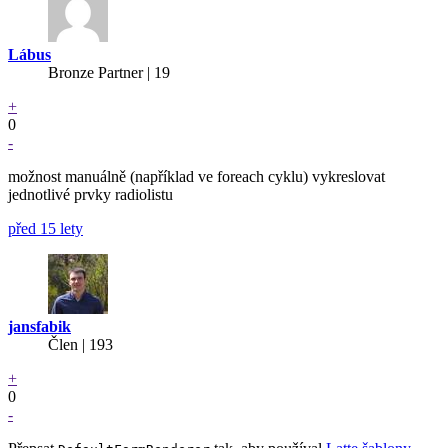
Lábus
Bronze Partner
| 19
+
0
-
možnost manuálně (například ve foreach cyklu) vykreslovat
jednotlivé prvky radiolistu
před 15 lety
jansfabik
Člen | 193
+
0
-