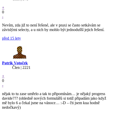
+
0
-
Nevím, zda již to není řešené, ale v praxi se často setkávám se
závislými selecty, a u nich by mohlo být jednodušší jejich řešení.
před 15 lety
Patrik Votoček
Člen | 2221
+
0
-
nějak to tu zase umřelo a tak to připomínám… je nějaký progress
davide??? (ohledně nových formulářů si totiž připadám jako když
mě bylo 6 a čekal jsme na vánoce… :-D – čti jsem kua hodně
nedočkavý)