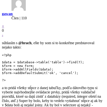
gawan
Člen | 110
+
0
-
súhlasím s
@hrach
, ešte by som si to konkrétne predstavoval
nejako takto:
<?php

$data = $database->table('table')->find(7);

$form = new Form;

$form->addAllFields($data);

$form->addDefaultSubmit('ok', 'cancel');

?>
a to pridá všetky stĺpce z danej tabuľky, podľa dátového typu si
vyberie najvhodnejšie ovládacie prvky, pridá všetky validačné
pravidlá, ktoré sa dajú zistiť z databázy (required, integer ošetrí na
číslo, atď.) Super by bolo, keby to vedelo vytiahnuť stĺpce aj ak by
v $data boli aj nejaké joiny. Ak by bol v selectore aj nejaký -