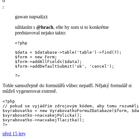
0
-
gawan napsal(a):
súhlasím s
@hrach
, ešte by som si to konkrétne
predstavoval nejako takto:
<?php

$data = $database->table('table')->find(7);

$form = new Form;

$form->addAllFields($data);

$form->addDefaultSubmit('ok', 'cancel');

?>
Tohle samozřejmě do formulářů vůbec nepatří. Nějaký formulář si
můžeš vygenerovat externě.
<?php

// pokud se vyjádřím zdrojovým kódem, aby tomu rozuměli
$vyrabovatko = new VyrabovatkoFormuZDatabaze($form, $da
$vyrabovatko->nacvakejPolicka();

$vyrabovatko->nacvakejTlacitka();

?>
před 15 lety