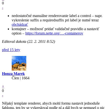
0
-
nedostatočné manuálne renderovanie label a control – napr.
vykreslenie suffix a requiredsuffix pri label je nutné teraz
obchádzať
kontajner – možnosť pridať validačné pravidlo a nastaviť
option –
https://forum.nette.org/…-containerov
Editoval dakota (22. 2. 2011 8:52)
před 15 lety
Honza Marek
Člen | 1664
+
0
-
Nějaký template renderer, abych mohl formu nastavit jednoduše
šablonu, ten by se vykresloval podle ní a dál bych se nemusel o nic