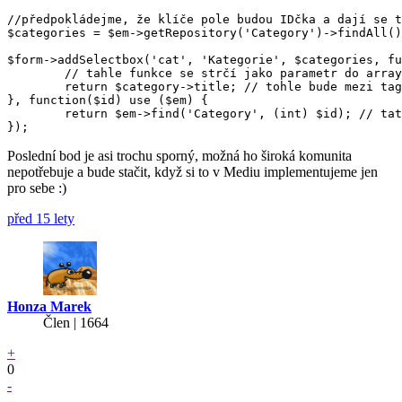
//předpokládejme, že klíče pole budou IDčka a dají se t
$categories = $em->getRepository('Category')->findAll()
$form->addSelectbox('cat', 'Kategorie', $categories, fu
	// tahle funkce se strčí jako parametr do array_map

	return $category->title; // tohle bude mezi tagy `<option></option>`

}, function($id) use ($em) {

	return $em->find('Category', (int) $id); // tato funkce se použije pro zpětný převod odeslané hodnoty na objekt

Poslední bod je asi trochu sporný, možná ho široká komunita
nepotřebuje a bude stačit, když si to v Mediu implementujeme jen
pro sebe :)
před 15 lety
Honza Marek
Člen | 1664
+
0
-