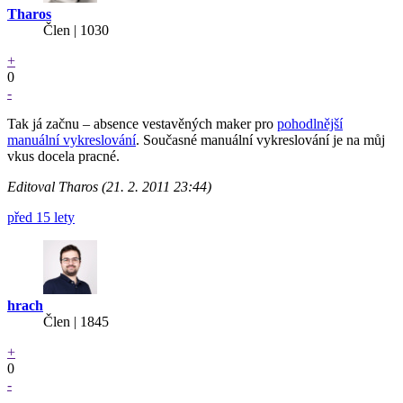
Tharos
Člen | 1030
+
0
-
Tak já začnu – absence vestavěných maker pro
pohodlnější
manuální vykreslování
. Současné manuální vykreslování je na můj
vkus docela pracné.
Editoval Tharos (21. 2. 2011 23:44)
před 15 lety
hrach
Člen | 1845
+
0
-