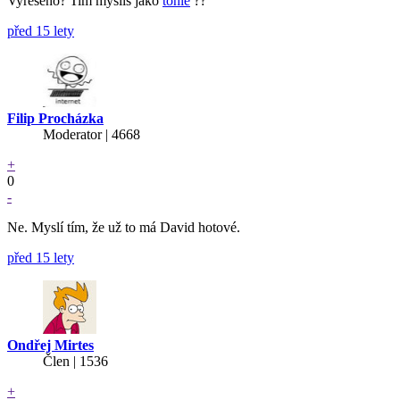
Vyreseno? Tim myslis jako
tohle
??
před 15 lety
Filip Procházka
Moderator | 4668
+
0
-
Ne. Myslí tím, že už to má David hotové.
před 15 lety
Ondřej Mirtes
Člen | 1536
+