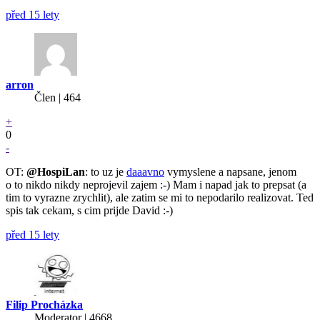
před 15 lety
arron
Člen | 464
+
0
-
OT:
@HospiLan
: to uz je
daaavno
vymyslene a napsane, jenom
o to nikdo nikdy neprojevil zajem :-) Mam i napad jak to prepsat (a
tim to vyrazne zrychlit), ale zatim se mi to nepodarilo realizovat. Ted
spis tak cekam, s cim prijde David :-)
před 15 lety
Filip Procházka
Moderator | 4668