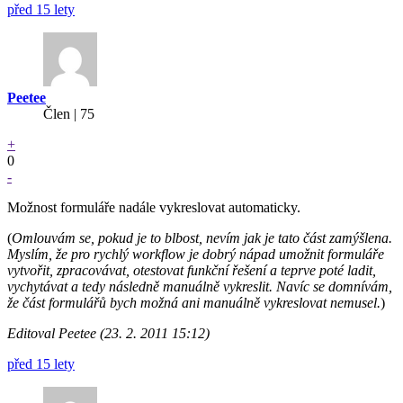
před 15 lety
Peetee
Člen | 75
+
0
-
Možnost formuláře nadále vykreslovat automaticky.
(
Omlouvám se, pokud je to blbost, nevím jak je tato část zamýšlena.
Myslím, že pro rychlý workflow je dobrý nápad umožnit formuláře
vytvořit, zpracovávat, otestovat funkční řešení a teprve poté ladit,
vychytávat a tedy následně manuálně vykreslit. Navíc se domnívám,
že část formulářů bych možná ani manuálně vykreslovat nemusel.
)
Editoval Peetee (23. 2. 2011 15:12)
před 15 lety