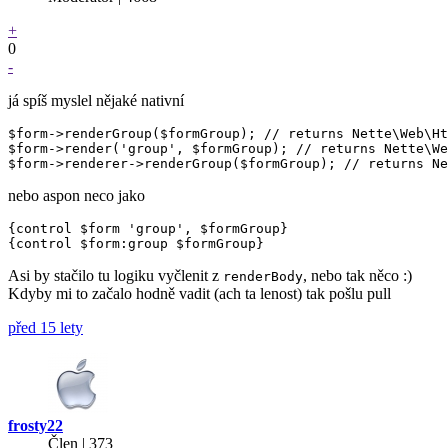
+
0
-
já spíš myslel nějaké nativní
$form->renderGroup($formGroup); // returns Nette\Web\Ht
$form->render('group', $formGroup); // returns Nette\We
nebo aspon neco jako
{control $form 'group', $formGroup}

Asi by stačilo tu logiku vyčlenit z
, nebo tak něco :)
renderBody
Kdyby mi to začalo hodně vadit (ach ta lenost) tak pošlu pull
před 15 lety
frosty22
Člen | 373