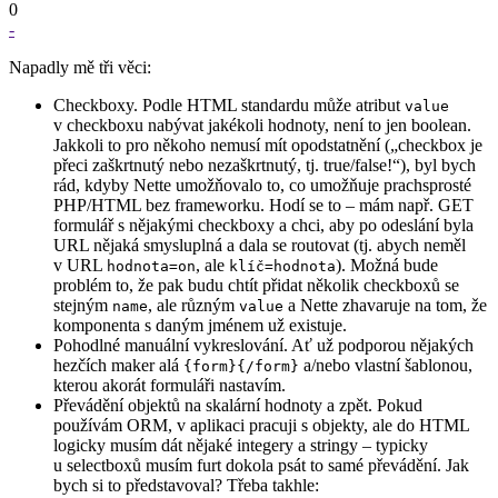
0
-
Napadly mě tři věci:
Checkboxy. Podle HTML standardu může atribut
value
v checkboxu nabývat jakékoli hodnoty, není to jen boolean.
Jakkoli to pro někoho nemusí mít opodstatnění („checkbox je
přeci zaškrtnutý nebo nezaškrtnutý, tj. true/false!“), byl bych
rád, kdyby Nette umožňovalo to, co umožňuje prachsprosté
PHP/HTML bez frameworku. Hodí se to – mám např. GET
formulář s nějakými checkboxy a chci, aby po odeslání byla
URL nějaká smysluplná a dala se routovat (tj. abych neměl
v URL
, ale
). Možná bude
hodnota=on
klíč=hodnota
problém to, že pak budu chtít přidat několik checkboxů se
stejným
, ale různým
a Nette zhavaruje na tom, že
name
value
komponenta s daným jménem už existuje.
Pohodlné manuální vykreslování. Ať už podporou nějakých
hezčích maker alá
a/nebo vlastní šablonou,
{form}{/form}
kterou akorát formuláři nastavím.
Převádění objektů na skalární hodnoty a zpět. Pokud
používám ORM, v aplikaci pracuji s objekty, ale do HTML
logicky musím dát nějaké integery a stringy – typicky
u selectboxů musím furt dokola psát to samé převádění. Jak
bych si to představoval? Třeba takhle: