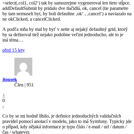
>select(‚col1, col2‘) tak by samozrejme vygeneroval len tieto stĺpce.
addDefaultSubmit by pridalo dve tlačidlá, ok, cancel (tie parametre
by tam nemuseli byt, by boli defaultne ‚ok‘ , ‚cancel‘) a naviazalo na
ne okClicked, a cancelClicked.
A podľa mňa by mal by byť v nette aj nejaký defaultný grid, ktorý
by sa definoval tiež nejako podobne veľmi jednoducho, ale to je
iná téma…
před 15 lety
jtousek
Člen | 951
+
0
-
Co by se mi hodně líbilo, je definice jednoduchých validačních
pravidel pomocí anotací v modelu, jako to má Symfony. Typicky jde
o případ, kdy nějaká informace je typu číslo / e-mail / url / datum /
čas / whatever.