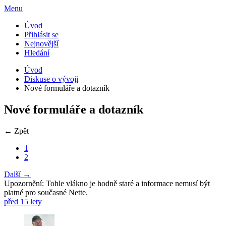
Menu
Úvod
Přihlásit se
Nejnovější
Hledání
Úvod
Diskuse o vývoji
Nové formuláře a dotazník
Nové formuláře a dotazník
← Zpět
1
2
Další →
Upozornění: Tohle vlákno je hodně staré a informace nemusí být
platné pro současné Nette.
před 15 lety