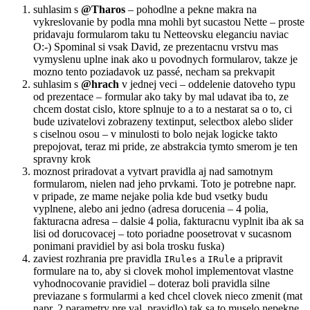
suhlasim s
@Tharos
– pohodlne a pekne makra na
vykreslovanie by podla mna mohli byt sucastou Nette – proste
pridavaju formularom taku tu Netteovsku eleganciu naviac
O:-) Spominal si vsak David, ze prezentacnu vrstvu mas
vymyslenu uplne inak ako u povodnych formularov, takze je
mozno tento poziadavok uz passé, necham sa prekvapit
suhlasim s
@hrach
v jednej veci – oddelenie datoveho typu
od prezentace – formular ako taky by mal udavat iba to, ze
chcem dostat cislo, ktore splnuje to a to a nestarat sa o to, ci
bude uzivatelovi zobrazeny textinput, selectbox alebo slider
s ciselnou osou – v minulosti to bolo nejak logicke takto
prepojovat, teraz mi pride, ze abstrakcia tymto smerom je ten
spravny krok
moznost priradovat a vytvart pravidla aj nad samotnym
formularom, nielen nad jeho prvkami. Toto je potrebne napr.
v pripade, ze mame nejake polia kde bud vsetky budu
vyplnene, alebo ani jedno (adresa dorucenia – 4 polia,
fakturacna adresa – dalsie 4 polia, fakturacnu vyplnit iba ak sa
lisi od dorucovacej – toto poriadne poosetrovat v sucasnom
ponimani pravidiel by asi bola trosku fuska)
zaviest rozhrania pre pravidla
a
a pripravit
IRules
IRule
formulare na to, aby si clovek mohol implementovat vlastne
vyhodnocovanie pravidiel – doteraz boli pravidla silne
previazane s formularmi a ked chcel clovek nieco zmenit (mat
napr. 2 parametry pre val. pravidlo) tak sa to muselo nepekne