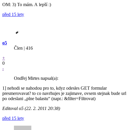
OM: 3) To mám. A lepší :)
před 15 lety
o5
Člen | 416
+
0
-
Ondřej Mirtes napsal(a):
1] nehodi se nahodou pro to, kdyz odesles GET formular
presmerovavat? to co navrhujes je zajimave, ovsem stejnak bude url
po odeslani „plne balastu“ (napr.: &filter=Filtrovat)
Editoval o5 (22. 2. 2011 20:38)
před 15 lety