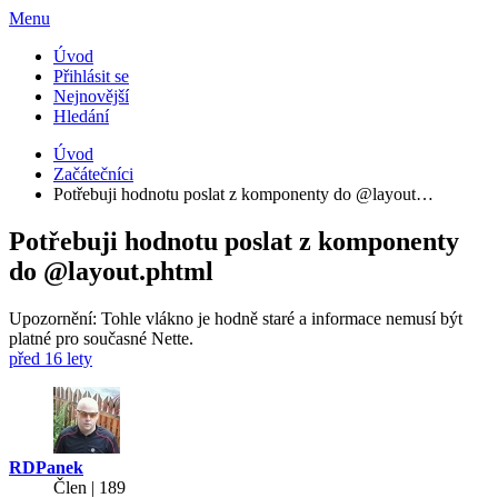
Menu
Úvod
Přihlásit se
Nejnovější
Hledání
Úvod
Začátečníci
Potřebuji hodnotu poslat z komponenty do @layout…
Potřebuji hodnotu poslat z komponenty
do @layout.phtml
Upozornění: Tohle vlákno je hodně staré a informace nemusí být
platné pro současné Nette.
před 16 lety
RDPanek
Člen | 189