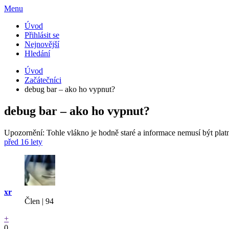
Menu
Úvod
Přihlásit se
Nejnovější
Hledání
Úvod
Začátečníci
debug bar – ako ho vypnut?
debug bar – ako ho vypnut?
Upozornění: Tohle vlákno je hodně staré a informace nemusí být plat
před 16 lety
xr
Člen | 94
+
0