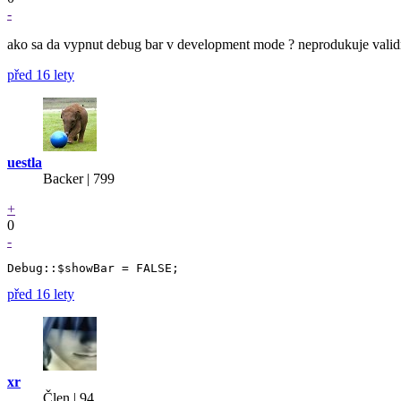
-
ako sa da vypnut debug bar v development mode ? neprodukuje vali
před 16 lety
uestla
Backer
| 799
+
0
-
před 16 lety
xr
Člen | 94