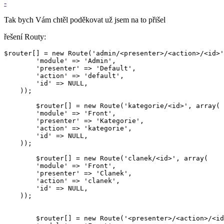
-
Tak bych Vám chtěl poděkovat už jsem na to přišel
řešení Routy:
$router[] = new Route('admin/<presenter>/<action>/<id>'
        'module' => 'Admin',

        'presenter' => 'Default',

        'action' => 'default',

        'id' => NULL,

    ));

	$router[] = new Route('kategorie/<id>', array(

        'module' => 'Front',

        'presenter' => 'Kategorie',

        'action' => 'kategorie',

        'id' => NULL,

    ));

	$router[] = new Route('clanek/<id>', array(

        'module' => 'Front',

        'presenter' => 'Clanek',

        'action' => 'clanek',

        'id' => NULL,

    ));

	$router[] = new Route('<presenter>/<action>/<id>', array(
