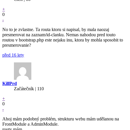
+
0
-
No to je zvlastne. Ta routa ktoru si napisal, by mala naozaj
presmerovat na zaznam/id-clanku. Nemas nahodou pred touto
routou v bootstrap.php este nejaku inu, ktora by mohla sposobit to
presmerovanie?
před 16 lety
KillPrd
Začátečník | 110
+
0
-
Ahoj mám podobný problém, strukturu webu mám udělanou na
FrontModule a AdminModule.
routy mám