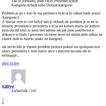
Tak se rozhodni, jestli chceš Presenter:action
Kategorie:default nebo Default:kategorie.
Problem je asi v tom že ma predstava byla ta že odkaz bude pouze
/kategorie/1
A hlavne vem to cert kdfyž tam je default ale problem je ze mi to
nenacte promenne z presenteru a to ja asi kamen urazu. jiz jednou
jsem docilil toho ze jsem mel adresu tak jak jsme potreboval a
dokonce to bralo i presenter nicmene nesel mi udelat dalsi odkaz na
clanek stale to hazelo odakz na kategorii
tak nevin kde je vlastne problem protoze pokud ma spolupracovat
nazev presenteru v nem nazev akce s nazvem layoutu tak to
nefunguje…
před 16 lety
KillPrd
Začátečník | 110
+
0