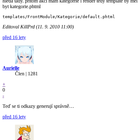
hleda tady. pritom akci mám kategorrie i render tedy template by mel
byt kategorie.phtml
Editoval KillPrd (11. 9. 2010 11:00)
před 16 lety
Aurielle
Člen | 1281
+
0
-
Teď se ti odkazy generují správně…
před 16 lety