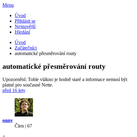
Menu
Úvod
Přihlásit se
Nejnovější
Hledání
Úvod
Začátečníci
automatické přesměrování routy
automatické přesměrování routy
Upozornění: Tohle vlákno je hodně staré a informace nemusí být
platné pro současné Nette.
před 16 lety
onny
Člen | 67
+