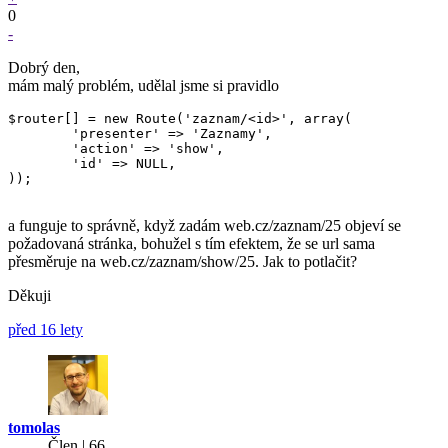
0
-
Dobrý den,
mám malý problém, udělal jsme si pravidlo
$router[] = new Route('zaznam/<id>', array(

	'presenter' => 'Zaznamy',

	'action' => 'show',

	'id' => NULL,

));

a funguje to správně, když zadám web.cz/zaznam/25 objeví se
požadovaná stránka, bohužel s tím efektem, že se url sama
přesměruje na web.cz/zaznam/show/25. Jak to potlačit?
Děkuji
před 16 lety
tomolas
Člen | 66