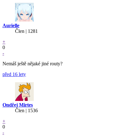
Aurielle
Člen | 1281
+
0
-
Nemáš ještě nějaké jiné routy?
před 16 lety
Ondřej Mirtes
Člen | 1536
+
0
-