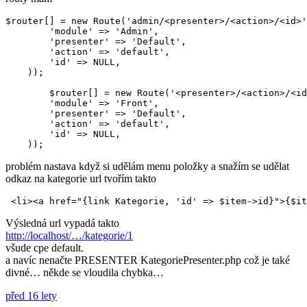
$router[] = new Route('admin/<presenter>/<action>/<id>'
        'module' => 'Admin',

        'presenter' => 'Default',

        'action' => 'default',

        'id' => NULL,

    ));

	$router[] = new Route('<presenter>/<action>/<id>', array(

        'module' => 'Front',

        'presenter' => 'Default',

        'action' => 'default',

        'id' => NULL,

problém nastava když si udělám menu položky a snažím se udělat
odkaz na kategorie url tvořím takto
Výsledná url vypadá takto
http://localhost/…/kategorie/1
všude cpe default.
a navíc nenačte PRESENTER KategoriePresenter.php což je také
divné… někde se vloudila chybka…
před 16 lety