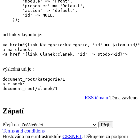
        'module' => 'Front',

        'presenter' => 'Default',

        'action' => 'default',

        'id' => NULL,

    ));

url link v layoutu je:
<a href="{link Kategorie:kategorie, 'id' => $item->id}"
a na clanek:

<a href="{link Clanek:clanek, 'id' => $todo->id}">

výsledná url je :
document_root/kategorie/1

a clanek:

RSS tématu
Téma zavřeno
Zápatí
Přejít na
Terms and conditions
Hostováno na e-infrastruktuře
CESNET
. Děkujeme za podporu