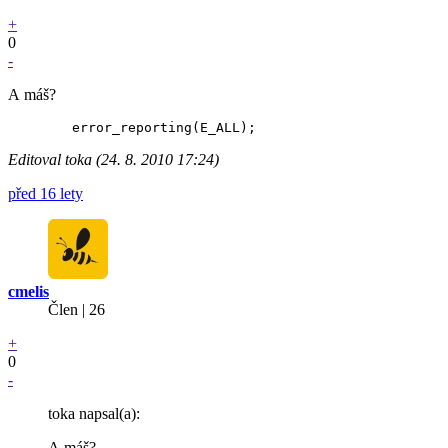
+
0
-
A máš?
Editoval toka (24. 8. 2010 17:24)
před 16 lety
cmelis
Člen | 26
+
0
-
toka napsal(a):
A máš?