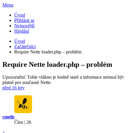
Menu
Úvod
Přihlásit se
Nejnovější
Hledání
Úvod
Začátečníci
Require Nette loader.php – problém
Require Nette loader.php – problém
Upozornění: Tohle vlákno je hodně staré a informace nemusí být
platné pro současné Nette.
před 16 lety
cmelis
Člen | 26
+