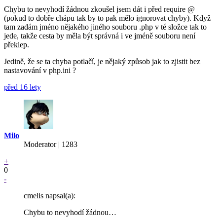
Chybu to nevyhodí žádnou zkoušel jsem dát i před require @
(pokud to dobře chápu tak by to pak mělo ignorovat chyby). Když
tam zadám jméno nějakého jiného souboru .php v té složce tak to
jede, takže cesta by měla být správná i ve jméně souboru není
překlep.
Jedině, že se ta chyba potlačí, je nějaký způsob jak to zjistit bez
nastavování v php.ini ?
před 16 lety
Milo
Moderator | 1283
+
0
-
cmelis napsal(a):
Chybu to nevyhodí žádnou…