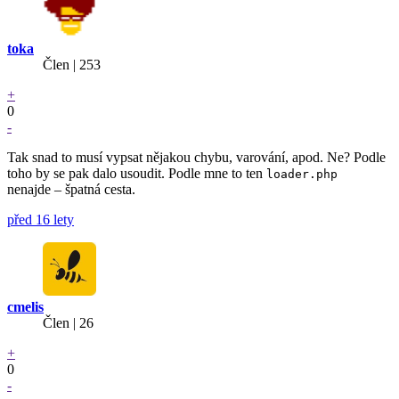
toka
Člen | 253
+
0
-
Tak snad to musí vypsat nějakou chybu, varování, apod. Ne? Podle
toho by se pak dalo usoudit. Podle mne to ten
loader.php
nenajde – špatná cesta.
před 16 lety
cmelis
Člen | 26
+
0
-