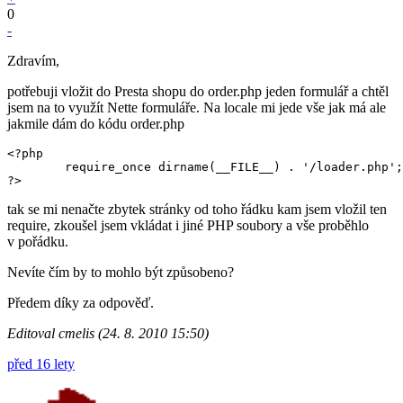
0
-
Zdravím,
potřebuji vložit do Presta shopu do order.php jeden formulář a chtěl
jsem na to využít Nette formuláře. Na locale mi jede vše jak má ale
jakmile dám do kódu order.php
<?php

	require_once dirname(__FILE__) . '/loader.php';

?>
tak se mi nenačte zbytek stránky od toho řádku kam jsem vložil ten
require, zkoušel jsem vkládat i jiné PHP soubory a vše proběhlo
v pořádku.
Nevíte čím by to mohlo být způsobeno?
Předem díky za odpověď.
Editoval cmelis (24. 8. 2010 15:50)
před 16 lety