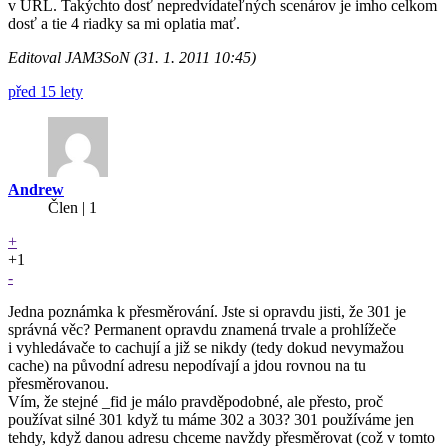
v URL. Takýchto dosť nepredvídateľných scenárov je imho celkom
dosť a tie 4 riadky sa mi oplatia mať.
Editoval JAM3SoN (31. 1. 2011 10:45)
před 15 lety
Andrew
Člen | 1
+
+1
-
Jedna poznámka k přesměrování. Jste si opravdu jisti, že 301 je
správná věc? Permanent opravdu znamená trvale a prohlížeče
i vyhledávače to cachují a již se nikdy (tedy dokud nevymažou
cache) na původní adresu nepodívají a jdou rovnou na tu
přesměrovanou.
Vím, že stejné _fid je málo pravděpodobné, ale přesto, proč
používat silné 301 když tu máme 302 a 303? 301 používáme jen
tehdy, když danou adresu chceme navždy přesměrovat (což v tomto