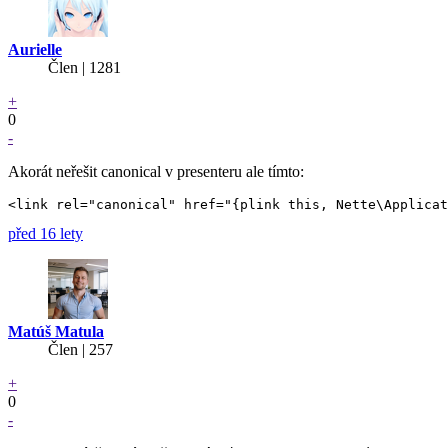
Aurielle
Člen | 1281
+
0
-
Akorát neřešit canonical v presenteru ale tímto:
před 16 lety
Matúš Matula
Člen | 257
+
0
-