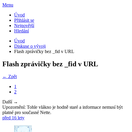
Menu
Úvod
Přihlásit se
Nejnovější
Hledání
Úvod
Diskuse o vývoji
Flash zprávičky bez _fid v URL
Flash zprávičky bez _fid v URL
← Zpět
1
2
Další →
Upozornění: Tohle vlákno je hodně staré a informace nemusí být
platné pro současné Nette.
před 16 lety