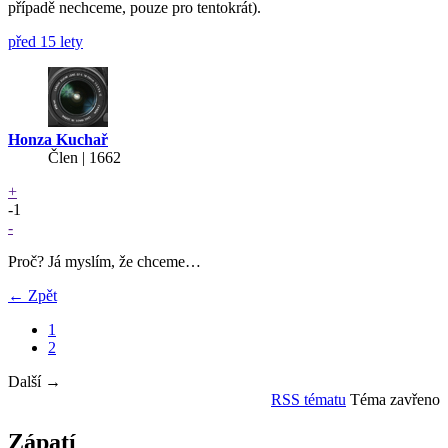
případě nechceme, pouze pro tentokrát).
před 15 lety
Honza Kuchař
Člen | 1662
+
-1
-
Proč? Já myslím, že chceme…
← Zpět
1
2
Další →
RSS tématu
Téma zavřeno
Zápatí