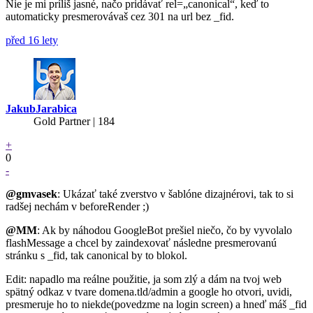
Nie je mi príliš jasné, načo pridávať rel=„canonical“, keď to
automaticky presmerovávaš cez 301 na url bez _fid.
před 16 lety
JakubJarabica
Gold Partner
| 184
+
0
-
@gmvasek
: Ukázať také zverstvo v šablóne dizajnérovi, tak to si
radšej nechám v beforeRender ;)
@MM
: Ak by náhodou GoogleBot prešiel niečo, čo by vyvolalo
flashMessage a chcel by zaindexovať následne presmerovanú
stránku s _fid, tak canonical by to blokol.
Edit: napadlo ma reálne použitie, ja som zlý a dám na tvoj web
spätný odkaz v tvare domena.tld/admin a google ho otvori, uvidi,
presmeruje ho to niekde(povedzme na login screen) a hneď máš _fid