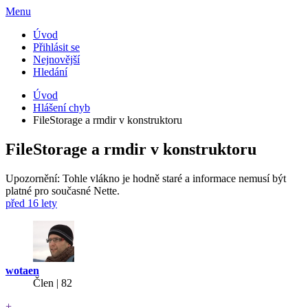
Menu
Úvod
Přihlásit se
Nejnovější
Hledání
Úvod
Hlášení chyb
FileStorage a rmdir v konstruktoru
FileStorage a rmdir v konstruktoru
Upozornění: Tohle vlákno je hodně staré a informace nemusí být
platné pro současné Nette.
před 16 lety
wotaen
Člen | 82
+