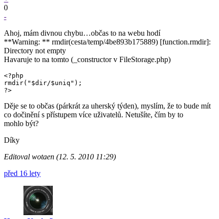
0
-
Ahoj, mám divnou chybu…občas to na webu hodí
**Warning: ** rmdir(cesta/temp/4be893b175889) [function.rmdir]:
Directory not empty
Havaruje to na tomto (_constructor v FileStorage.php)
<?php

rmdir("$dir/$uniq");

?>
Děje se to občas (párkrát za uherský týden), myslím, že to bude mít
co dočinění s přístupem více uživatelů. Netušíte, čím by to
mohlo být?
Díky
Editoval wotaen (12. 5. 2010 11:29)
před 16 lety