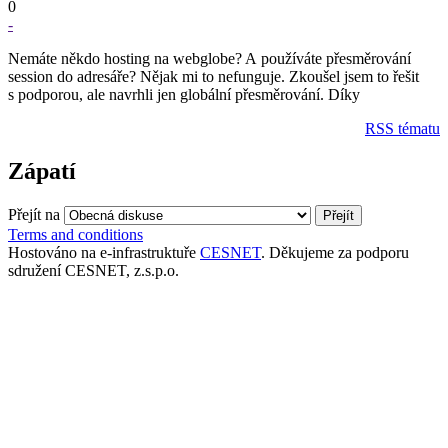
0
-
Nemáte někdo hosting na webglobe? A používáte přesměrování
session do adresáře? Nějak mi to nefunguje. Zkoušel jsem to řešit
s podporou, ale navrhli jen globální přesměrování. Díky
RSS tématu
Zápatí
Přejít na
Terms and conditions
Hostováno na e-infrastruktuře
CESNET
. Děkujeme za podporu
sdružení CESNET, z.s.p.o.