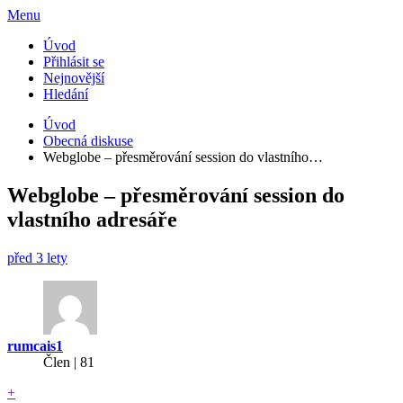
Menu
Úvod
Přihlásit se
Nejnovější
Hledání
Úvod
Obecná diskuse
Webglobe – přesměrování session do vlastního…
Webglobe – přesměrování session do
vlastního adresáře
před 3 lety
rumcais1
Člen | 81
+