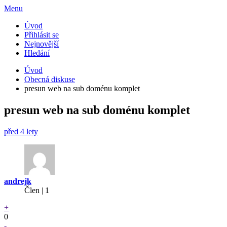
Menu
Úvod
Přihlásit se
Nejnovější
Hledání
Úvod
Obecná diskuse
presun web na sub doménu komplet
presun web na sub doménu komplet
před 4 lety
andrejk
Člen | 1
+
0
-