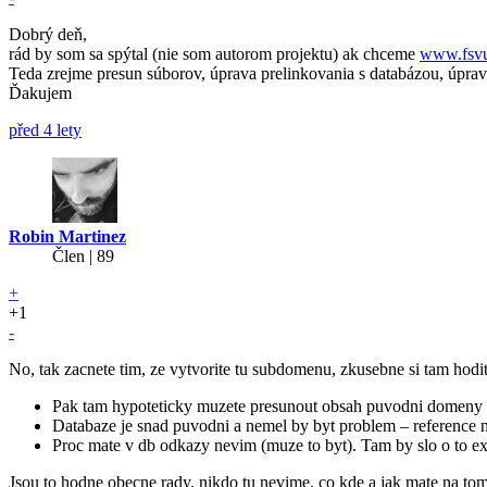
Dobrý deň,
rád by som sa spýtal (nie som autorom projektu) ak chceme
www.fsv
Teda zrejme presun súborov, úprava prelinkovania s databázou, úpr
Ďakujem
před 4 lety
Robin Martinez
Člen | 89
+
+1
-
No, tak zacnete tim, ze vytvorite tu subdomenu, zkusebne si tam hodit
Pak tam hypoteticky muzete presunout obsah puvodni domeny 
Databaze je snad puvodni a nemel by byt problem – reference n
Proc mate v db odkazy nevim (muze to byt). Tam by slo o to e
Jsou to hodne obecne rady, nikdo tu nevime, co kde a jak mate na tom