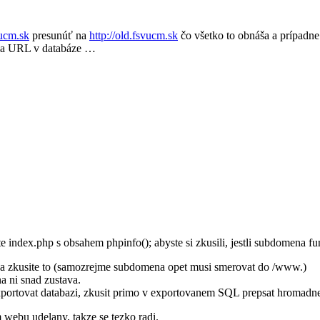
ucm.sk
presunúť na
http://old.fsvucm.sk
čo všetko to obnáša a prípadne
ava URL v databáze …
e index.php s obsahem phpinfo(); abyste si zkusili, jestli subdomena fu
a zkusite to (samozrejme subdomena opet musi smerovat do /www.)
a ni snad zustava.
xportovat databazi, zkusit primo v exportovanem SQL prepsat hromadn
 webu udelany, takze se tezko radi.