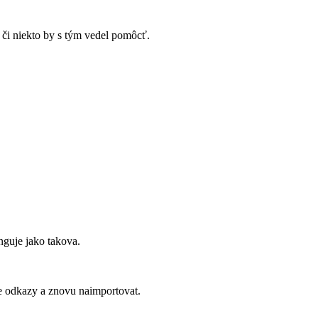
 či niekto by s tým vedel pomôcť.
nguje jako takova.
e odkazy a znovu naimportovat.