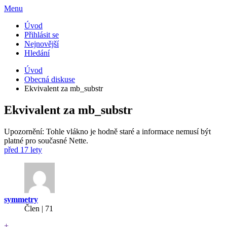
Menu
Úvod
Přihlásit se
Nejnovější
Hledání
Úvod
Obecná diskuse
Ekvivalent za mb_substr
Ekvivalent za mb_substr
Upozornění: Tohle vlákno je hodně staré a informace nemusí být
platné pro současné Nette.
před 17 lety
symmetry
Člen | 71
+