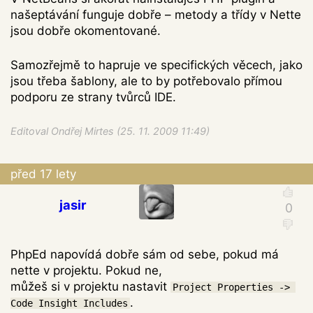
našeptávání funguje dobře – metody a třídy v Nette
jsou dobře okomentované.
Samozřejmě to hapruje ve specifických věcech, jako
jsou třeba šablony, ale to by potřebovalo přímou
podporu ze strany tvůrců IDE.
Editoval Ondřej Mirtes (25. 11. 2009 11:49)
před 17 lety
jasir
PhpEd napovídá dobře sám od sebe, pokud má
nette v projektu. Pokud ne,
můžeš si v projektu nastavit
Project Properties -> 
.
Code Insight Includes