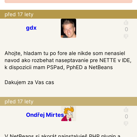
před 17 lety
gdx
Ahojte, hladam tu po fore ale nikde som nenasiel
navod ako rozbehat naseptavanie pre NETTE v IDE,
k dispozicii mam PSPad, PphED a NetBeans
Dakujem za Vas cas
před 17 lety
Ondřej Mirtes
V NetBeans si akorát nainstaluješ PHP plugin a