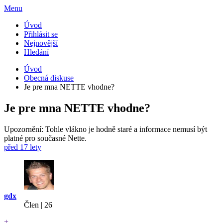
Menu
Úvod
Přihlásit se
Nejnovější
Hledání
Úvod
Obecná diskuse
Je pre mna NETTE vhodne?
Je pre mna NETTE vhodne?
Upozornění: Tohle vlákno je hodně staré a informace nemusí být
platné pro současné Nette.
před 17 lety
gdx
Člen | 26
+