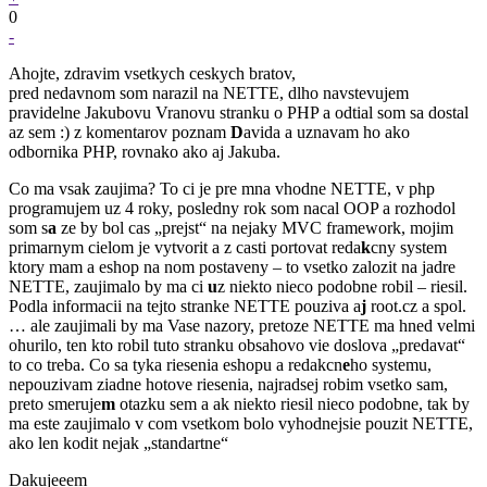
0
-
Ahojte, zdravim vsetkych ceskych bratov,
pred nedavnom som narazil na NETTE, dlho navstevujem
pravidelne Jakubovu Vranovu stranku o PHP a odtial som sa dostal
az sem :) z komentarov poznam
D
avida a uznavam ho ako
odbornika PHP, rovnako ako aj Jakuba.
Co ma vsak zaujima? To ci je pre mna vhodne NETTE, v php
programujem uz 4 roky, posledny rok som nacal OOP a rozhodol
som s
a
ze by bol cas „prejst“ na nejaky MVC framework, mojim
primarnym cielom je vytvorit a z casti portovat reda
k
cny system
ktory mam a eshop na nom postaveny – to vsetko zalozit na jadre
NETTE, zaujimalo by ma ci
u
z niekto nieco podobne robil – riesil.
Podla informacii na tejto stranke NETTE pouziva a
j
root.cz a spol.
… ale zaujimali by ma Vase nazory, pretoze NETTE ma hned velmi
ohurilo, ten kto robil tuto stranku obsahovo vie doslova „predavat“
to co treba. Co sa tyka riesenia eshopu a redakcn
e
ho systemu,
nepouzivam ziadne hotove riesenia, najradsej robim vsetko sam,
preto smeruje
m
otazku sem a ak niekto riesil nieco podobne, tak by
ma este zaujimalo v com vsetkom bolo vyhodnejsie pouzit NETTE,
ako len kodit nejak „standartne“
Dakujeeem