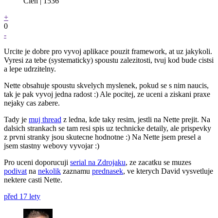
Člen | 1536
+
0
-
Urcite je dobre pro vyvoj aplikace pouzit framework, at uz jakykoli.
Vyresi za tebe (systematicky) spoustu zalezitosti, tvuj kod bude cistsi
a lepe udrzitelny.
Nette obsahuje spoustu skvelych myslenek, pokud se s nim naucis,
tak je pak vyvoj jedna radost :) Ale pocitej, ze uceni a ziskani praxe
nejaky cas zabere.
Tady je
muj thread
z ledna, kde taky resim, jestli na Nette prejit. Na
dalsich strankach se tam resi spis uz technicke detaily, ale prispevky
z prvni stranky jsou skutecne hodnotne :) Na Nette jsem presel a
jsem stastny webovy vyvojar :)
Pro uceni doporucuji
serial na Zdrojaku
, ze zacatku se muzes
podivat
na
nekolik
zaznamu
prednasek
, ve kterych David vysvetluje
nektere casti Nette.
před 17 lety