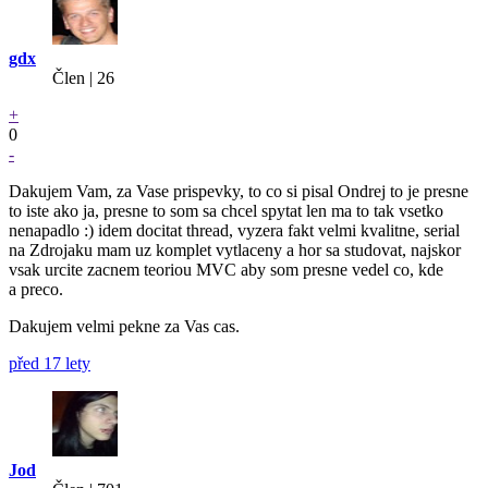
gdx
Člen | 26
+
0
-
Dakujem Vam, za Vase prispevky, to co si pisal Ondrej to je presne
to iste ako ja, presne to som sa chcel spytat len ma to tak vsetko
nenapadlo :) idem docitat thread, vyzera fakt velmi kvalitne, serial
na Zdrojaku mam uz komplet vytlaceny a hor sa studovat, najskor
vsak urcite zacnem teoriou MVC aby som presne vedel co, kde
a preco.
Dakujem velmi pekne za Vas cas.
před 17 lety
Jod