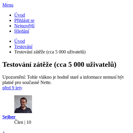
Menu
Úvod
Přihlásit se
Nejnovější
Hledání
Úvod
Testování
Testování zátěže (cca 5 000 uživatelů)
Testování zátěže (cca 5 000 uživatelů)
Upozornění: Tohle vlákno je hodně staré a informace nemusí být
platné pro současné Nette.
před 9 lety
Sejber
Člen | 10
+