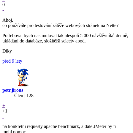
0
-
Ahoj,
co používáte pro testování zátěže webových stránek na Nette?
Potřeboval bych nasimulovat tak alespoň 5 000 návštěvníků denně,
ukládání do databáze, složitější selecty apod.
Díky
před 9 lety
petr.jirous
Člen | 128
+
+1
-
na konkretni requesty apache benchmark, a dale JMeter by ti
mohl pomoc