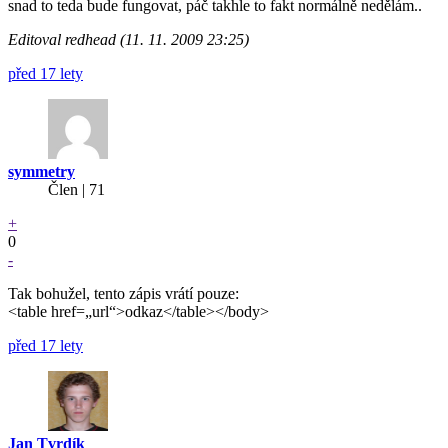
snad to teda bude fungovat, páč takhle to fakt normálně nedělám..
Editoval redhead (11. 11. 2009 23:25)
před 17 lety
symmetry
Člen | 71
+
0
-
Tak bohužel, tento zápis vrátí pouze:
<table href=„url“>odkaz</table></body>
před 17 lety
Jan Tvrdík