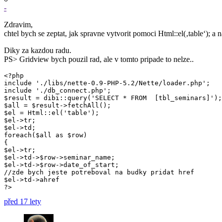
-
Zdravim,
chtel bych se zeptat, jak spravne vytvorit pomoci Html::el(‚table‘); a
Diky za kazdou radu.
PS> Gridview bych pouzil rad, ale v tomto pripade to nelze..
<?php

include './libs/nette-0.9-PHP-5.2/Nette/loader.php';

include './db_connect.php';

$result = dibi::query('SELECT * FROM  [tbl_seminars]');

$all = $result->fetchAll();

$el = Html::el('table');

$el->tr;

$el->td;

foreach($all as $row)

{

$el->tr;

$el->td->$row->seminar_name;

$el->td->$row->date_of_start;

//zde bych jeste potreboval na budky pridat href

$el->td->ahref

?>
před 17 lety