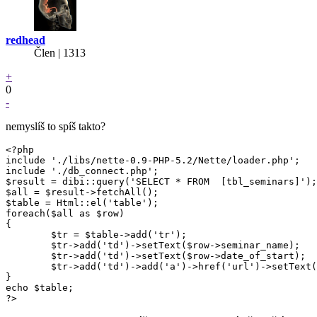
redhead
Člen | 1313
+
0
-
nemyslíš to spíš takto?
<?php

include './libs/nette-0.9-PHP-5.2/Nette/loader.php';

include './db_connect.php';

$result = dibi::query('SELECT * FROM  [tbl_seminars]');

$all = $result->fetchAll();

$table = Html::el('table');

foreach($all as $row)

{

	$tr = $table->add('tr');

	$tr->add('td')->setText($row->seminar_name);

	$tr->add('td')->setText($row->date_of_start);

	$tr->add('td')->add('a')->href('url')->setText('odkaz');

}

echo $table;

?>