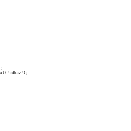
;

xt('odkaz');
