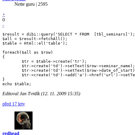
Nette guru | 2595
+
0
-
$result = dibi::query('SELECT * FROM  [tbl_seminars]');

$all = $result->fetchAll();

$table = Html::el('table');

foreach($all as $row)

{

        $tr = $table->create('tr');

        $tr->create('td')->setText($row->seminar_name);

        $tr->create('td')->setText($row->date_of_start)
        $tr->create('td')->add('a')->href('url')->setTe
}

Editoval Jan Tvrdík (12. 11. 2009 15:35)
před 17 lety
redhead