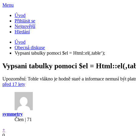
Menu
Úvod
Přihlásit se
Nejnovější
Hledání
Úvod
Obecná diskuse
Vypsani tabulky pomoci $el = Html::el(‚table‘);
Vypsani tabulky pomoci $el = Html::el(‚tab
Upozornění: Tohle vlákno je hodně staré a informace nemusí být plat
před 17 lety
symmetry
Člen | 71
+
0