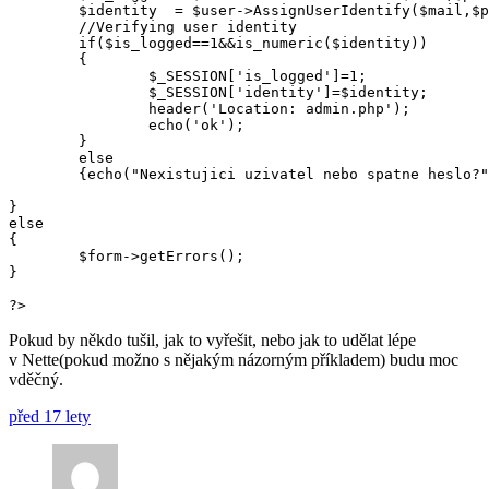
	$identity  = $user->AssignUserIdentify($mail,$passwd);

	//Verifying user identity

	if($is_logged==1&&is_numeric($identity))

	{

		$_SESSION['is_logged']=1;

		$_SESSION['identity']=$identity;

		header('Location: admin.php');

		echo('ok');

	}

	else

	{echo("Nexistujici uzivatel nebo spatne heslo?");}

}

else

{

	$form->getErrors();

}

?>
Pokud by někdo tušil, jak to vyřešit, nebo jak to udělat lépe
v Nette(pokud možno s nějakým názorným příkladem) budu moc
vděčný.
před 17 lety