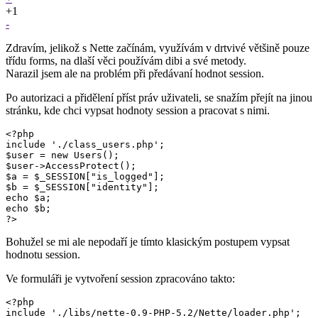
+1
-
Zdravím, jelikož s Nette začínám, využívám v drtvivé většině pouze
třídu forms, na dlaší věci používám dibi a své metody.
Narazil jsem ale na problém při předávaní hodnot session.
Po autorizaci a přidělení příst práv uživateli, se snažím přejít na jinou
stránku, kde chci vypsat hodnoty session a pracovat s nimi.
<?php

include './class_users.php';

$user = new Users();

$user->AccessProtect();

$a = $_SESSION["is_logged"];

$b = $_SESSION["identity"];

echo $a;

echo $b;

?>
Bohužel se mi ale nepodaří je tímto klasickým postupem vypsat
hodnotu session.
Ve formuláři je vytvoření session zpracováno takto:
<?php

include './libs/nette-0.9-PHP-5.2/Nette/loader.php';
