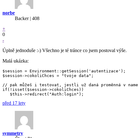
norbe
Backer
| 408
+
0
-
Úplně jednoduše :-) Všechno je té tránce co jsem postoval výše.
Malá ukázka:
$session = Environment::getSession('autentizace');

$session->cokoliChces = "tvoje data";

// pak můžeš i testovat, jestli už daná proměnná v name
if(!isset($session->cokoliChces))

před 17 lety
symmetry