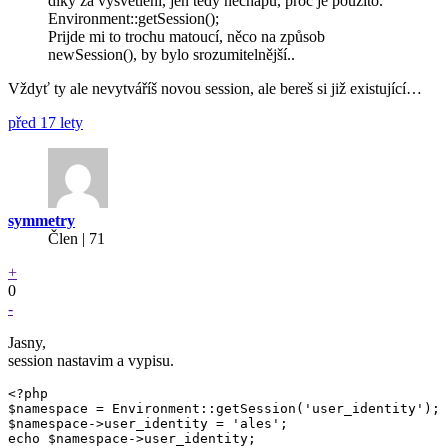
diky za vysvetleni, jen tedy nechapu, proc je pouzito.
Environment::getSession();
Prijde mi to trochu matoucí, něco na způsob
newSession(), by bylo srozumitelnější..
Vždyť ty ale nevytváříš novou session, ale bereš si již existující…
před 17 lety
symmetry
Člen | 71
+
0
-
Jasny,
session nastavim a vypisu.
<?php

$namespace = Environment::getSession('user_identity');

$namespace->user_identity = 'ales';

echo $namespace->user_identity;
