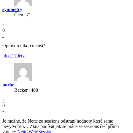
symmetry
Člen | 71
+
0
-
Opravdu nikdo netuší?
před 17 lety
norbe
Backer
| 408
+
0
-
Je možné, že Nette ze sessions odstraní hodnoty které samo
nevytvořilo… Zkus podívat jak se práce se sessions řeší přímo
v nette:
Nette\Web\Session