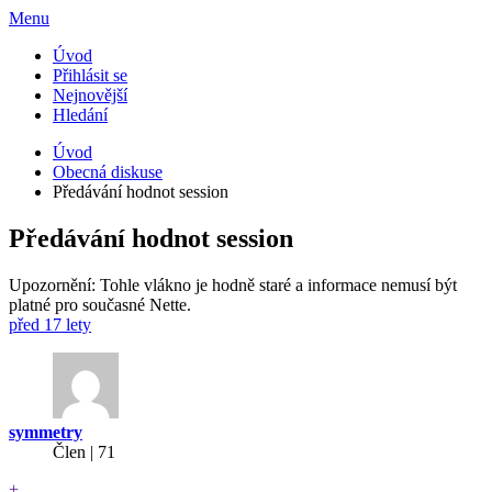
Menu
Úvod
Přihlásit se
Nejnovější
Hledání
Úvod
Obecná diskuse
Předávání hodnot session
Předávání hodnot session
Upozornění: Tohle vlákno je hodně staré a informace nemusí být
platné pro současné Nette.
před 17 lety
symmetry
Člen | 71
+