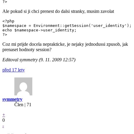
?>
Ale pokud si ji chci prenest do dalsi stranky, musim zavolat
<?php

$namespace = Environment::getSession('user_identity');

echo $namespace->user_identity;

?>
Coz mi prijde docela neprakticke, je nejaky jednodussi zpusob, jak
prenaset hodnoty session?
Editoval symmetry (9. 11. 2009 12:57)
před 17 lety
symmetry
Člen | 71
+
0
-