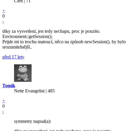
Člen | 71
+
0
-
diky za vysvetleni, jen tedy nechapu, proc je pouzito.
Environment::getSession();
Prijde mi to trochu matoucí, něco na způsob newSession(), by bylo
srozumitelnější..
před 17 lety
Tomik
Nette Evangelist | 485
+
0
-
symmetry napsal(a):