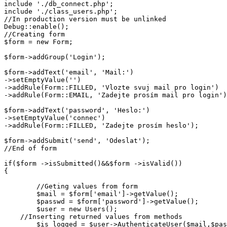
include './db_connect.php';

include './class_users.php';

//In production version must be unlinked

Debug::enable();

//Creating form

$form = new Form;

$form->addGroup('Login');

$form->addText('email', 'Mail:')

->setEmptyValue('')

->addRule(Form::FILLED, 'Vlozte svuj mail pro login')

->addRule(Form::EMAIL, 'Zadejte prosím mail pro login')
$form->addText('password', 'Heslo:')

->setEmptyValue('connec')

->addRule(Form::FILLED, 'Zadejte prosím heslo');

$form->addSubmit('send', 'Odeslat');

//End of form

if($form ->isSubmitted()&&$form ->isValid())

{

	//Geting values from form

	$mail = $form['email']->getValue();

	$passwd = $form['password']->getValue();

	$user = new Users();

    //Inserting returned values from methods

	$is_logged = $user->AuthenticateUser($mail,$passwd);
