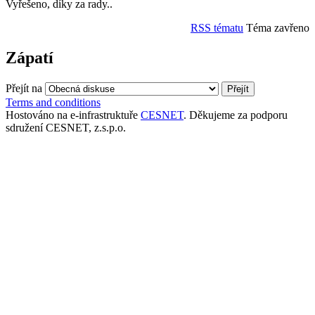
Vyřešeno, díky za rady..
RSS tématu
Téma zavřeno
Zápatí
Přejít na
Terms and conditions
Hostováno na e-infrastruktuře
CESNET
. Děkujeme za podporu
sdružení CESNET, z.s.p.o.