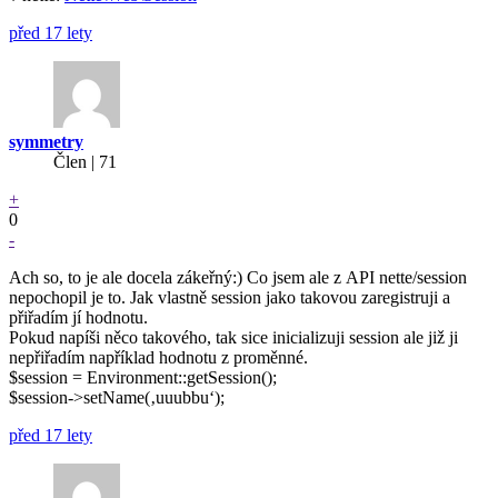
před 17 lety
symmetry
Člen | 71
+
0
-
Ach so, to je ale docela zákeřný:) Co jsem ale z API nette/session
nepochopil je to. Jak vlastně session jako takovou zaregistruji a
přiřadím jí hodnotu.
Pokud napíši něco takového, tak sice inicializuji session ale již ji
nepřiřadím například hodnotu z proměnné.
$session = Environment::getSession();
$session->setName(‚uuubbu‘);
před 17 lety