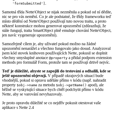
.
'formSubmitted']
Samotná třída Nette\Object se nijak nezměnila a pokud od ní dědíte,
nic se pro vás nemění. Co je ale podstatné, že třídy frameworku teď
místo dědění od Nette\Object používají tuto novou traitu, a proto
některé konstrukce mohou generovat upozornění (zdůrazňuji, že
stále fungují, traita SmartObject plně emuluje chování Nette\Object,
jen navíc vygeneruje upozornění).
Samozřejmě cílem je, aby uživatel pokud možno na žádné
upozornění nenarážel a všechno fungovalo jako dosud. Analyzoval
jsem kód stovek knihoven používajících Nette, pokusil se doplnit
všechny smysluplné anotace
a přidal podporu extension
@property
methods pro formulář Form, protože tam se používají drtivě nejvíc.
Teď je důležité, abyste se zapojili do testování a odhalili, kde se
ještě upozornění objevují.
V případě okrajových situací bude
vhodnější, pokud si opravu uděláte přímo v kódu (např. nahradit
property
za metodu
apod), ale
$obj->name
$obj->getName()
běžně se vyskytující situace bych chtěl podchytit přímo v kódu
Nette, aby se varování nevyhazovaly.
Je proto opravdu důležité se co nejdřív pokusit otestovat vaše
aplikace s Nette 2.4