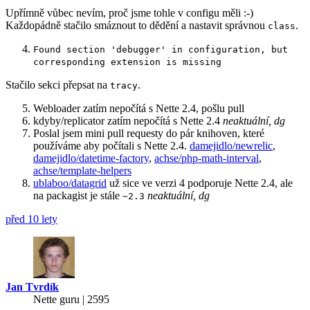
Upřímně vůbec nevím, proč jsme tohle v configu měli :-)
Každopádně stačilo smáznout to dědění a nastavit správnou
.
class
Found section 'debugger' in configuration, but
corresponding extension is missing
Stačilo sekci přepsat na
.
tracy
Webloader zatím nepočítá s Nette 2.4, pošlu pull
kdyby/replicator zatím nepočítá s Nette 2.4
neaktuální, dg
Poslal jsem mini pull requesty do pár knihoven, které
používáme aby počítali s Nette 2.4.
damejidlo/newrelic
,
damejidlo/datetime-factory
,
achse/php-math-interval
,
achse/template-helpers
ublaboo/datagrid
už sice ve verzi 4 podporuje Nette 2.4, ale
na packagist je stále
neaktuální, dg
~2.3
před 10 lety
Jan Tvrdík
Nette guru | 2595