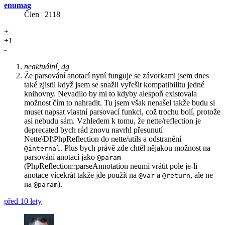
enumag
Člen | 2118
+
+1
-
neaktuální, dg
Že parsování anotací nyní funguje se závorkami jsem dnes
také zjistil když jsem se snažil vyřešit kompatibilitu jedné
knihovny. Nevadilo by mi to kdyby alespoň existovala
možnost čím to nahradit. Tu jsem však nenašel takže budu si
muset napsat vlastní parsovací funkci, což trochu bolí, protože
asi nebudu sám. Vzhledem k tomu, že nette/reflection je
deprecated bych rád znovu navrhl přesunutí
Nette\DI\PhpReflection do nette/utils a odstranění
. Plus bych právě zde chtěl nějakou možnost na
@internal
parsování anotací jako
@param
(PhpReflection::parseAnnotation neumí vrátit pole je-li
anotace vícekrát takže jde použít na
a
, ale ne
@var
@return
na
).
@param
před 10 lety