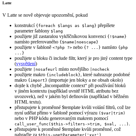
Latte
V Latte se nově objevuje upozornění, pokud
konstrukcí
přepíšete
{foreach $langs as $lang}
parameter šablony
$lang
použijete již zastaralou vykříčníkovou konvenci
{!$name}
namísto preferovaného
{$name|noescape}
použijete v šabloně
nebo
namísto
<?php ?>
{? ...}
{php
...}
použijete u bloku či include filtr, který je pro jiný content type
(
vysvětlení
)
použijete
místo novějšího
|nosafeurl
|nocheck
použijete makro
, které nahrazuje podobné
{includeblock}
makro
(importuje jen bloky a ne obsah okolo)
{import}
dojde k chybě „Incompatible context“ při používání bloků
v jiném kontextu (například uvnitř HTML atributu bez
uvozovek), než v jakém byl definován (například v běžném
HTML textu).
přistupujete k proměnné $template kvůli volání filtrů, což lze
nyní udělat přímo v šabloně pomocí výrazu
($var|trim)
nebo v PHP kódu generovaným makrem pomocí
.
call_user_func($this->filters->trim, $val, ...)
přistupujete k proměnné $template kvůli proměnné, což
nahraďte za
$this->getParameter('xyz')