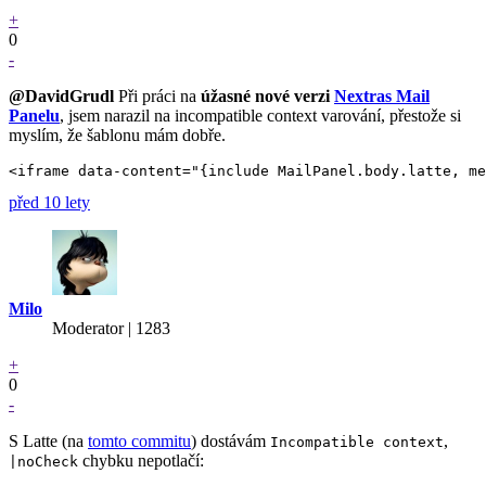
+
0
-
@DavidGrudl
Při práci na
úžasné nové verzi
Nextras Mail
Panelu
, jsem narazil na incompatible context varování, přestože si
myslím, že šablonu mám dobře.
před 10 lety
Milo
Moderator | 1283
+
0
-
S Latte (na
tomto commitu
) dostávám
,
Incompatible context
chybku nepotlačí:
|noCheck