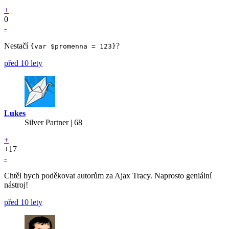
+
0
-
Nestačí
?
{var $promenna = 123}
před 10 lety
Lukes
Silver Partner
| 68
+
+17
-
Chtěl bych poděkovat autorům za Ajax Tracy. Naprosto geniální
nástroj!
před 10 lety