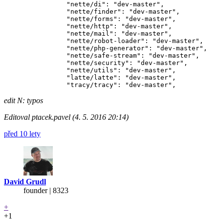
		"nette/di": "dev-master",

		"nette/finder": "dev-master",

		"nette/forms": "dev-master",

		"nette/http": "dev-master",

		"nette/mail": "dev-master",

		"nette/robot-loader": "dev-master",

		"nette/php-generator": "dev-master",

		"nette/safe-stream": "dev-master",

		"nette/security": "dev-master",

		"nette/utils": "dev-master",

		"latte/latte": "dev-master",

edit N: typos
Editoval ptacek.pavel (4. 5. 2016 20:14)
před 10 lety
David Grudl
founder | 8323
+
+1