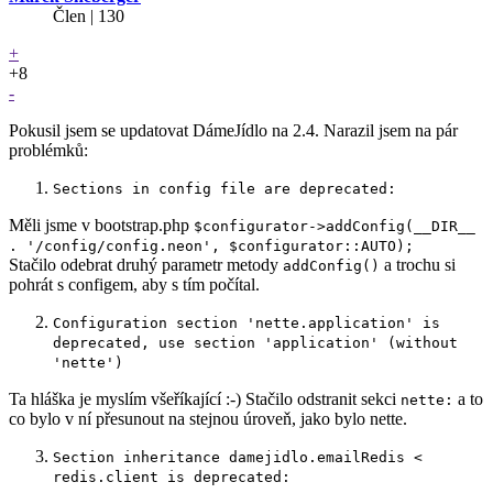
Člen | 130
+
+8
-
Pokusil jsem se updatovat DámeJídlo na 2.4. Narazil jsem na pár
problémků:
Sections in config file are deprecated:
Měli jsme v bootstrap.php
$configurator->addConfig(__DIR__
. '/config/config.neon', $configurator::AUTO);
Stačilo odebrat druhý parametr metody
a trochu si
addConfig()
pohrát s configem, aby s tím počítal.
Configuration section 'nette.application' is
deprecated, use section 'application' (without
'nette')
Ta hláška je myslím všeříkající :-) Stačilo odstranit sekci
a to
nette:
co bylo v ní přesunout na stejnou úroveň, jako bylo nette.
Section inheritance damejidlo.emailRedis <
redis.client is deprecated: