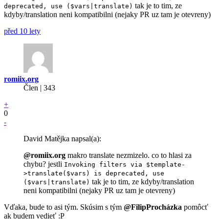
tak je to tim, ze
deprecated, use ($vars|translate)
kdyby/translation neni kompatibilni (nejaky PR uz tam je otevreny)
před 10 lety
romiix.org
Člen | 343
+
0
-
David Matějka napsal(a):
@romiix.org
makro translate nezmizelo. co to hlasi za
chybu? jestli
Invoking filters via $template-
>translate($vars) is deprecated, use
tak je to tim, ze kdyby/translation
($vars|translate)
neni kompatibilni (nejaky PR uz tam je otevreny)
Vďaka, bude to asi tým. Skúsim s tým
@FilipProcházka
pomôcť
ak budem vedieť :P