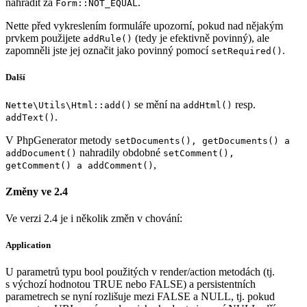
nahradit za
.
Form::NOT_EQUAL
Nette před vykreslením formuláře upozorní, pokud nad nějakým
prvkem použijete
(tedy je efektivně povinný), ale
addRule()
zapomněli jste jej označit jako povinný pomocí
.
setRequired()
Další
se mění na
resp.
Nette\Utils\Html::add()
addHtml()
.
addText()
V PhpGenerator metody
setDocuments(), getDocuments() a
nahradily obdobné
addDocument()
setComment(),
,
getComment() a addComment()
Změny ve 2.4
Ve verzi 2.4 je i několik změn v chování:
Application
U parametrů typu bool použitých v render/action metodách (tj.
s výchozí hodnotou TRUE nebo FALSE) a persistentních
parametrech se nyní rozlišuje mezi FALSE a NULL, tj. pokud