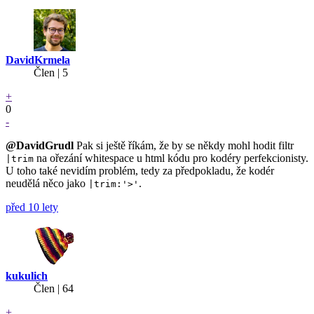
DavidKrmela
Člen | 5
+
0
-
@DavidGrudl
Pak si ještě říkám, že by se někdy mohl hodit filtr
na ořezání whitespace u html kódu pro kodéry perfekcionisty.
|trim
U toho také nevidím problém, tedy za předpokladu, že kodér
neudělá něco jako
.
|trim:'>'
před 10 lety
kukulich
Člen | 64
+