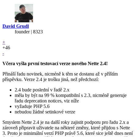
David Grudl
founder | 8323
+
+46
-
Včera vyšla první testovací verze nového Nette 2.4!
Přináší řadu novinek, nicméně k těm se dostanu až v příštím
příspěvku. Verze 2.4 je trošku jiná, než předchozí:
2.4 bude poslední v řadě 2.x
měla by být na 99 % kompatibilní s 2.3, nicméně generuje
řadu deprecation notices, viz níže
vyžaduje PHP 5.6
nebudou žádné setinkové verze
Smyslem Nette 2.4 je na další roky zajistit podporu pro řadu 2.x a
zároveň připravit uživatele na některé změny, které přijdou s Nette
3. Proto je minimální verzí PHP právě 5.6, které sice ještě dnes není