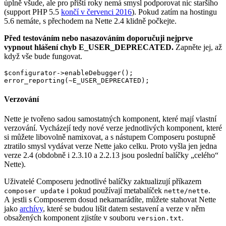
úplně všude, ale pro příští roky nemá smysl podporovat nic staršího
(support PHP 5.5
končí v červenci 2016
). Pokud zatím na hostingu
5.6 nemáte, s přechodem na Nette 2.4 klidně počkejte.
Před testováním nebo nasazováním doporučuji nejprve
vypnout hlášení chyb E_USER_DEPRECATED.
Zapněte jej, až
když vše bude fungovat.
$configurator->enableDebugger();

Verzování
Nette je tvořeno sadou samostatných komponent, které mají vlastní
verzování. Vycházejí tedy nové verze jednotlivých komponent, které
si můžete libovolně namixovat, a s nástupem Composeru postupně
ztratilo smysl vydávat verze Nette jako celku. Proto vyšla jen jedna
verze 2.4 (obdobně i 2.3.10 a 2.2.13 jsou poslední balíčky „celého“
Nette).
Uživatelé Composeru jednotlivé balíčky zaktualizují příkazem
i pokud používají metabalíček
.
composer update
nette/nette
A jestli s Composerem dosud nekamarádíte, můžete stahovat Nette
jako
archívy
, které se budou lišit datem sestavení a verze v něm
obsažených komponent zjistíte v souboru
.
version.txt