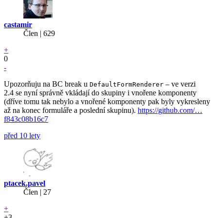
castamir
Člen | 629
+
0
-
Upozorňuju na BC break u
– ve verzi
DefaultFormRenderer
2.4 se nyní správně vkládají do skupiny i vnořene komponenty
(dříve tomu tak nebylo a vnořené komponenty pak byly vykresleny
až na konec formuláře a poslední skupinu).
https://github.com/…
f843c08b16c7
před 10 lety
ptacek.pavel
Člen | 27
+
+3