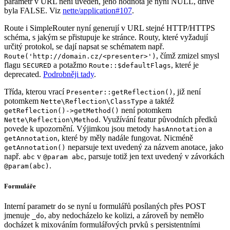
parametr v URL není uveden, jeho hodnota je nyní NULL, dříve
byla FALSE. Viz
nette/application#107
.
Route i SimpleRouter nyní generují v URL stejné HTTP/HTTPS
schéma, s jakým se přistupuje ke stránce. Routy, které vyžadují
určitý protokol, se dají napsat se schématem např.
, čímž zmizel smysl
Route('http://domain.cz/<presenter>')
flagu
a potažmo
, které je
SECURED
Route::$defaultFlags
deprecated.
Podrobněji tady
.
Třída, kterou vrací
, již není
Presenter::getReflection()
potomkem
a taktéž
Nette\Reflection\ClassType
není potomkem
getReflection()->getMethod()
. Využívání featur původních předků
Nette\Reflection\Method
povede k upozornění. Výjimkou jsou metody
a
hasAnnotation
, které by měly nadále fungovat. Nicméně
getAnnotation
neparsuje text uvedený za názvem anotace, jako
getAnnotation()
např.
v
, parsuje totiž jen text uvedený v závorkách
abc
@param abc
.
@param(abc)
Formuláře
Interní parametr
se nyní u formulářů posílaných přes POST
do
jmenuje
, aby nedocházelo ke kolizi, a zároveň by nemělo
_do
docházet k mixováním formulářových prvků s persistentními