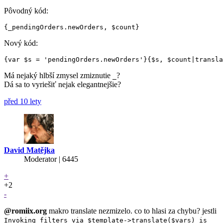
Pôvodný kód:
Nový kód:
Má nejaký hlbší zmysel zmiznutie
?
_
Dá sa to vyriešiť nejak elegantnejšie?
před 10 lety
David Matějka
Moderator | 6445
+
+2
-
@romiix.org
makro translate nezmizelo. co to hlasi za chybu? jestli
Invoking filters via $template->translate($vars) is