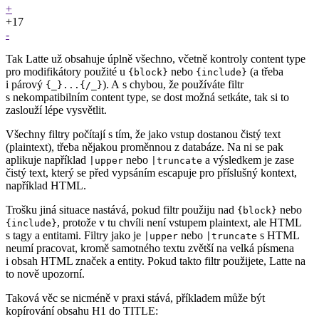
+
+17
-
Tak Latte už obsahuje úplně všechno, včetně kontroly content type
pro modifikátory použité u
nebo
(a třeba
{block}
{include}
i párový
). A s chybou, že používáte filtr
{_}...{/_}
s nekompatibilním content type, se dost možná setkáte, tak si to
zaslouží lépe vysvětlit.
Všechny filtry počítají s tím, že jako vstup dostanou čistý text
(plaintext), třeba nějakou proměnnou z databáze. Na ni se pak
aplikuje například
nebo
a výsledkem je zase
|upper
|truncate
čistý text, který se před vypsáním escapuje pro příslušný kontext,
například HTML.
Trošku jiná situace nastává, pokud filtr použiju nad
nebo
{block}
, protože v tu chvíli není vstupem plaintext, ale HTML
{include}
s tagy a entitami. Filtry jako je
nebo
s HTML
|upper
|truncate
neumí pracovat, kromě samotného textu zvětší na velká písmena
i obsah HTML značek a entity. Pokud takto filtr použijete, Latte na
to nově upozorní.
Taková věc se nicméně v praxi stává, příkladem může být
kopírování obsahu H1 do TITLE: