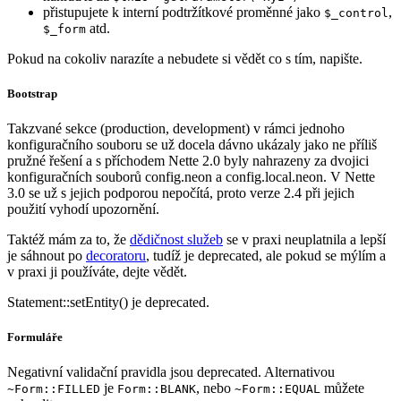
přistupujete k interní podtržítkové proměnné jako
,
$_control
atd.
$_form
Pokud na cokoliv narazíte a nebudete si vědět co s tím, napište.
Bootstrap
Takzvané sekce (production, development) v rámci jednoho
konfiguračního souboru se už docela dávno ukázaly jako ne příliš
pružné řešení a s příchodem Nette 2.0 byly nahrazeny za dvojici
konfiguračních souborů config.neon a config.local.neon. V Nette
3.0 se už s jejich podporou nepočítá, proto verze 2.4 při jejich
použití vyhodí upozornění.
Taktéž mám za to, že
dědičnost služeb
se v praxi neuplatnila a lepší
je sáhnout po
decoratoru
, tudíž je deprecated, ale pokud se mýlím a
v praxi ji používáte, dejte vědět.
Statement::setEntity() je deprecated.
Formuláře
Negativní validační pravidla jsou deprecated. Alternativou
je
, nebo
můžete
~Form::FILLED
Form::BLANK
~Form::EQUAL