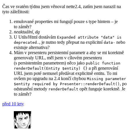
Čas ve svatém týdnu jsem věnoval nette2.4, zatím jsem narazil na
tyto záležitosti:
emulované properties mi fungují pouze s type hintem – je
to záměr?
neaktuální, dg
U Utils/Html dostávám
Expanded attribute "data" is
, je nutno tedy přepsat na explicitní
nebo
deprecated.
data-
existuje alternativa?
Mám v presenteru persistentní parametr a aby se mi korektně
generovaly URL, měl jsem v cílovém presenteru
(s persistentním parametrem) něco jako
public function
a při generování
renderDefault(Entity $entity) {}
URL jsem poté nemusel předávat explicitně entitu. To mi
ovšem po upgradu na 2.4 končí chybou
Missing parameter
, po
$entity required by Presenter::renderDefault()
odstranění metody
opět funguje korektně. Je
renderDefault
to záměr?
před 10 lety