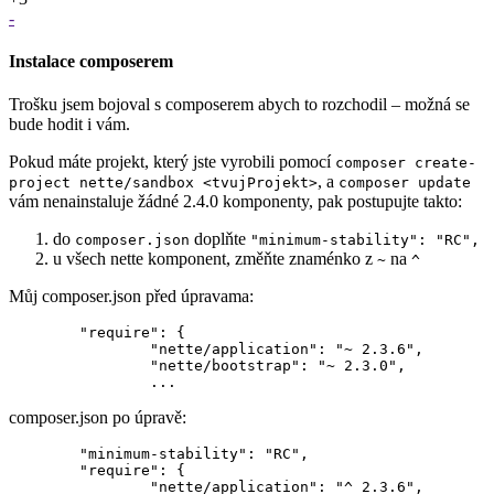
-
Instalace composerem
Trošku jsem bojoval s composerem abych to rozchodil – možná se
bude hodit i vám.
Pokud máte projekt, který jste vyrobili pomocí
composer create-
, a
project nette/sandbox <tvujProjekt>
composer update
vám nenainstaluje žádné 2.4.0 komponenty, pak postupujte takto:
do
doplňte
composer.json
"minimum-stability": "RC",
u všech nette komponent, změňte znaménko z
na
~
^
Můj composer.json před úpravama:
	"require": {

		"nette/application": "~ 2.3.6",

		"nette/bootstrap": "~ 2.3.0",

composer.json po úpravě:
	"minimum-stability": "RC",

	"require": {

		"nette/application": "^ 2.3.6",
