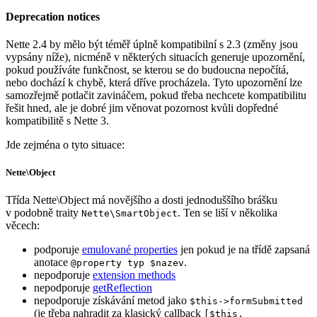
Deprecation notices
Nette 2.4 by mělo být téměř úplně kompatibilní s 2.3 (změny jsou
vypsány níže), nicméně v některých situacích generuje upozornění,
pokud používáte funkčnost, se kterou se do budoucna nepočítá,
nebo dochází k chybě, která dříve procházela. Tyto upozornění lze
samozřejmě potlačit zavináčem, pokud třeba nechcete kompatibilitu
řešit hned, ale je dobré jim věnovat pozornost kvůli dopředné
kompatibilitě s Nette 3.
Jde zejména o tyto situace:
Nette\Object
Třída Nette\Object má novějšího a dosti jednoduššího brášku
v podobně traity
. Ten se liší v několika
Nette\SmartObject
věcech:
podporuje
emulované properties
jen pokud je na třídě zapsaná
anotace
.
@property typ $nazev
nepodporuje
extension methods
nepodporuje
getReflection
nepodporuje získávání metod jako
$this->formSubmitted
(je třeba nahradit za klasický callback
[$this,