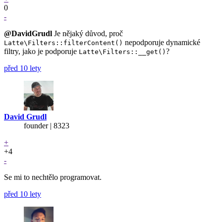
0
-
@DavidGrudl
Je nějaký důvod, proč
nepodporuje dynamické
Latte\Filters::filterContent()
filtry, jako je podporuje
?
Latte\Filters::__get()
před 10 lety
David Grudl
founder | 8323
+
+4
-
Se mi to nechtělo programovat.
před 10 lety