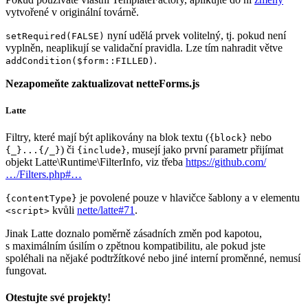
vytvořené v originální továrně.
nyní udělá prvek volitelný, tj. pokud není
setRequired(FALSE)
vyplněn, neaplikují se validační pravidla. Lze tím nahradit větve
.
addCondition($form::FILLED)
Nezapomeňte zaktualizovat netteForms.js
Latte
Filtry, které mají být aplikovány na blok textu (
nebo
{block}
) či
, musejí jako první parametr přijímat
{_}...{/_}
{include}
objekt Latte\Runtime\FilterInfo, viz třeba
https://github.com/
…/Filters.php#…
je povolené pouze v hlavičce šablony a v elementu
{contentType}
kvůli
nette/latte#71
.
<script>
Jinak Latte doznalo poměrně zásadních změn pod kapotou,
s maximálním úsilím o zpětnou kompatibilitu, ale pokud jste
spoléhali na nějaké podtržítkové nebo jiné interní proměnné, nemusí
fungovat.
Otestujte své projekty!