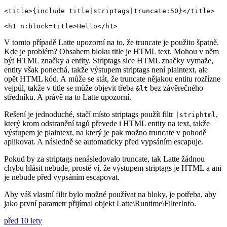
<title>{include title|striptags|truncate:50}</title>

V tomto případě Latte upozorní na to, že truncate je použito špatně.
Kde je problém? Obsahem bloku title je HTML text. Mohou v něm
být HTML značky a entity. Striptags sice HTML značky vymaže,
entity však ponechá, takže výstupem striptags není plaintext, ale
opět HTML kód. A může se stát, že truncate nějakou entitu rozřízne
vejpůl, takže v title se může objevit třeba
bez závěrečného
&lt
středníku. A právě na to Latte upozorní.
Rešení je jednoduché, stačí místo striptags použít filtr
,
|striphtml
který krom odstranění tagů převede i HTML entity na text, takže
výstupem je plaintext, na který je pak možno truncate v pohodě
aplikovat. A následně se automaticky před vypsáním escapuje.
Pokud by za striptags nenásledovalo truncate, tak Latte žádnou
chybu hlásit nebude, prostě ví, že výstupem striptags je HTML a ani
je nebude před vypsáním escapovat.
Aby váš vlastní filtr bylo možné používat na bloky, je potřeba, aby
jako první parametr přijímal objekt Latte\Runtime\FilterInfo.
před 10 lety