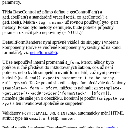
parametry.
Třída BaseControl už přímo definuje getControlPart() a
getLabelPart() a standardně vracejí totéž, co getControl() a
getLabel(). Makra
už rovnou používají tyto -part
<tag n:name>
metody. Pokud tyto metody definujete, bude potřeba případný
parametr označit jako nepovinný (= NULL)`
DefaultFormRenderer nyní správně vkládá do skupiny i vnořené
komponenty (dříve se vnořené komponenty vykreslily až na konci
formuláře), viz
nette/forms#96
.
Už se nepoužívá interní proměnná
, kterou někdy bylo
$_form
potřeba ručně předávat do inkludovaných šablon, což už není
potřeba, nebo kvůli snippetům uvnitř formulářů, což nyní povede
k chybě (např.
end() expects parameter 1 to be array,
). Takže pokud si kvůli snippetům předáváte do šablony
null given
, můžete to nahradit za
$template->_form = $form
$template-
,
>getLatte()->addProvider('formsStack', [$form])
nicméně jde stále jen o obezličku, korektní je použít
{snippetArea
a ten invalidovat společně se snippetem.
xyz}
Validátory
,
a
automaticky mění HTML
Form::EMAIL
URL
INTEGER
atribut type na
,
resp.
.
email
url
number
Pokud používáte vlastní TemplateFactory, aplikujte do ní
změny