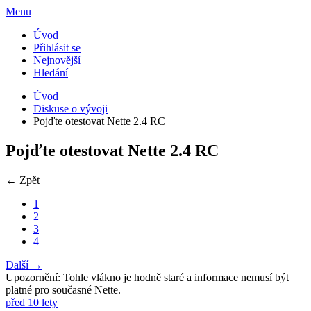
Menu
Úvod
Přihlásit se
Nejnovější
Hledání
Úvod
Diskuse o vývoji
Pojďte otestovat Nette 2.4 RC
Pojďte otestovat Nette 2.4 RC
← Zpět
1
2
3
4
Další →
Upozornění: Tohle vlákno je hodně staré a informace nemusí být
platné pro současné Nette.
před 10 lety