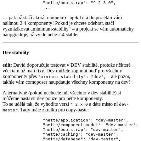
		"nette/bootstrap": "^ 2.3.0",

… pak už stačí akorát
a do projektu vám
composer update
nalítnou 2.4 komponenty! Pokud je chcete odebrat, stačí
vyzmizíkovat „minimum-stability“ – a projekt se vám automaticky
naupgraduje, až vyjde nette 2.4 stable.
Dev stability
edit:
David doporučuje testovat v DEV stabilitě, protože některé
věci tam už mají fixy. Dev můžete zapnout buď pro všechny
komponenty přes
– ale pozor,
"minimum-stability": "dev",
takhle vám comoposer naupdatuje všechny komponenty na dev!
Alternativně (pokud nechcete mít všechno v dev stabilitě) si
můžeme nastavit dev pouze pro nette komponenty.
To se udělá tak, že vyhodíte verzi
a dáte místo ní
^ 2.x.0
dev-
. Tady máte zkratku pro copy-paste:
master
		"nette/application": "dev-master",

		"nette/component-model": "dev-master",

		"nette/bootstrap": "dev-master",

		"nette/caching": "dev-master",

		"nette/database": "dev-master",
