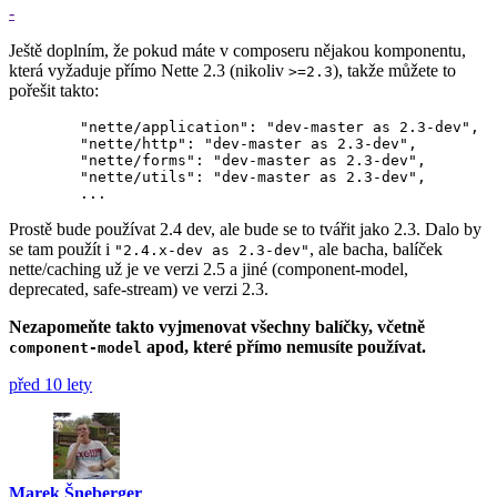
-
Ještě doplním, že pokud máte v composeru nějakou komponentu,
která vyžaduje přímo Nette 2.3 (nikoliv
), takže můžete to
>=2.3
pořešit takto:
	"nette/application": "dev-master as 2.3-dev",

	"nette/http": "dev-master as 2.3-dev",

	"nette/forms": "dev-master as 2.3-dev",

	"nette/utils": "dev-master as 2.3-dev",

Prostě bude používat 2.4 dev, ale bude se to tvářit jako 2.3. Dalo by
se tam použít i
, ale bacha, balíček
"2.4.x-dev as 2.3-dev"
nette/caching už je ve verzi 2.5 a jiné (component-model,
deprecated, safe-stream) ve verzi 2.3.
Nezapomeňte takto vyjmenovat všechny balíčky, včetně
apod, které přímo nemusíte používat.
component-model
před 10 lety
Marek Šneberger