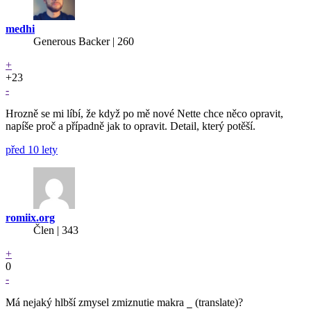
medhi
Generous Backer
| 260
+
+23
-
Hrozně se mi líbí, že když po mě nové Nette chce něco opravit,
napíše proč a případně jak to opravit. Detail, který potěší.
před 10 lety
romiix.org
Člen | 343
+
0
-
Má nejaký hlbší zmysel zmiznutie makra
(translate)?
_