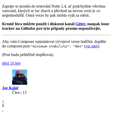
Zapojte se prosím do testování Nette 2.4, ať podchytíme všechna
varování, kterých se lze zbavit a přechod na novou verzi je co
nejjednodušší. Ostrá verze by pak mohla vyjít za měsíc.
Kromě fóra můžete použít i diskusní kanál
Gitter
, naopak issue
tracker na Githubu pro tyto případy prosím nepoužívejte.
Aby vám Composer nainstalovat vývojové verze balíčků, doplňte
do composer.json
(
viz také
).
"minimum-stability": "dev"
(Post budu průběžně doplňovat).
před 10 lety
Joe Kolář
Člen | 13
+
0
-