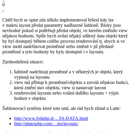
0
-
Chtěl bych se optat zda někdo implementoval řešení kdy lze
v makru layout předat parametry nadřazené šabloně. Bloky jsou
nevhodné pokud si potřebuji předat objekt, ve kterém změnilo view
nějakou hodnotu. Spíše bych uvítal nějaký sdílený data objekt který
by byl dostupný během celého procesu renderování tj. abych si ve
view mohl nadefinovat proměnné nebo změnit v již předané
proměnné a tyto hodnoty by byly dostupné i v layoutu.
Zjednodušená situace:
šabloně nadefinuji proměnné a v některých je objekt, který
vypisuji na layoutu
view má přístup k proměnné/objektu a zavolá nějakou funkci,
která změní stav objektu, view si nastavuje layout
renderování layoutu nebo volání dalšího layoutu + výpis
hodnot v objektu
Šablonovací systémy které toto umí, ale rád bych zůstal u Latte:
http://www.foilphp.it/…SS-DATA.html
http://platesphp.com/…tes/layouts/