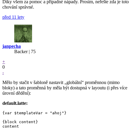
Díky všem za pomoc a případné nápady. Prosím, neřešte zda je toto
chování správné.
před 11 lety
janpecha
Backer
| 75
+
0
-
Mělo by stačit v šabloně nastavit „globální“ proměnnou (mimo
bloky) a tato proměnná by měla být dostupná v layoutu (i přes více
úrovní dědění):
default.latte:
{var $templateVar = "ahoj"}

{block content}
