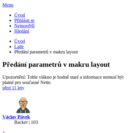
Menu
Úvod
Přihlásit se
Nejnovější
Hledání
Úvod
Latte
Předání parametrů v makru layout
Předání parametrů v makru layout
Upozornění: Tohle vlákno je hodně staré a informace nemusí být
platné pro současné Nette.
před 11 lety
Václav Pávek
Backer
| 103
+