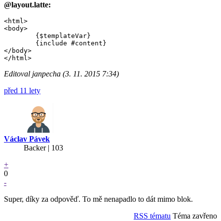
@layout.latte
:
<html>

<body>

	{$templateVar}

	{include #content}

</body>

Editoval janpecha (3. 11. 2015 7:34)
před 11 lety
Václav Pávek
Backer
| 103
+
0
-
Super, díky za odpověď. To mě nenapadlo to dát mimo blok.
RSS tématu
Téma zavřeno