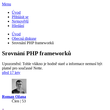
Menu
Úvod
Přihlásit se
Nejnovější
Hledání
Úvod
Obecná diskuse
Srovnání PHP frameworků
Srovnání PHP frameworků
Upozornění: Tohle vlákno je hodně staré a informace nemusí být
platné pro současné Nette.
před 17 lety
Roman Ožana
Člen | 53
+