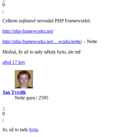
0
-
Celkem zajímavé srovnání PHP Frameworků:
http://php-frameworks.net/
http://php-frameworks.net/…works/nette/
– Nette
Možná, že už to tady někdy bylo, ale mě
před 17 lety
Jan Tvrdík
Nette guru | 2595
+
0
-
Jo, už to tady
bylo
.