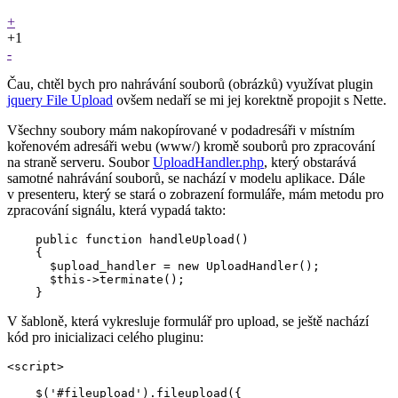
+
+1
-
Čau, chtěl bych pro nahrávání souborů (obrázků) využívat plugin
jquery File Upload
ovšem nedaří se mi jej korektně propojit s Nette.
Všechny soubory mám nakopírované v podadresáři v místním
kořenovém adresáři webu (www/) kromě souborů pro zpracování
na straně serveru. Soubor
UploadHandler.php
, který obstarává
samotné nahrávání souborů, se nachází v modelu aplikace. Dále
v presenteru, který se stará o zobrazení formuláře, mám metodu pro
zpracování signálu, která vypadá takto:
    public function handleUpload()

    {

      $upload_handler = new UploadHandler();

      $this->terminate();

V šabloně, která vykresluje formulář pro upload, se ještě nachází
kód pro inicializaci celého pluginu:
<script>

    $('#fileupload').fileupload({
