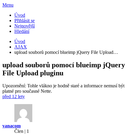
Menu
Úvod
Přihlásit se
Nejnovější
Hledání
Úvod
AJAX
upload souborů pomocí blueimp jQuery File Upload…
upload souborů pomocí blueimp jQuery
File Upload pluginu
Upozornění: Tohle vlákno je hodně staré a informace nemusí být
platné pro současné Nette.
před 12 lety
vanacom
Člen | 1