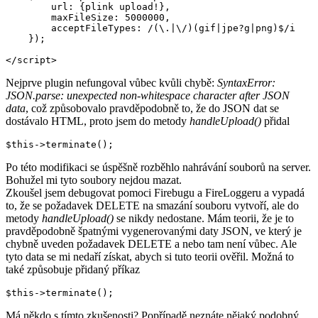
        url: {plink upload!},

        maxFileSize: 5000000,

        acceptFileTypes: /(\.|\/)(gif|jpe?g|png)$/i

    });

</script>
Nejprve plugin nefungoval vůbec kvůli chybě:
SyntaxError:
JSON.parse: unexpected non-whitespace character after JSON
data
, což způsobovalo pravděpodobně to, že do JSON dat se
dostávalo HTML, proto jsem do metody
handleUpload()
přidal
Po této modifikaci se úspěšně rozběhlo nahrávání souborů na server.
Bohužel mi tyto soubory nejdou mazat.
Zkoušel jsem debugovat pomoci Firebugu a FireLoggeru a vypadá
to, že se požadavek DELETE na smazání souboru vytvoří, ale do
metody
handleUpload()
se nikdy nedostane. Mám teorii, že je to
pravděpodobně špatnými vygenerovanými daty JSON, ve který je
chybně uveden požadavek DELETE a nebo tam není vůbec. Ale
tyto data se mi nedaří získat, abych si tuto teorii ověřil. Možná to
také způsobuje přidaný příkaz
$this->terminate();
Má někdo s tímto zkušenosti? Popřípadě neznáte nějaký podobný