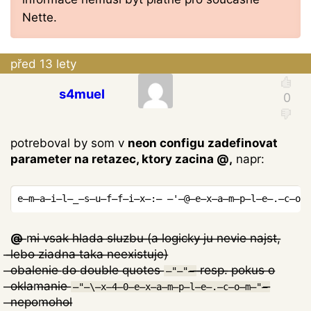
Nette.
před 13 lety
s4muel
potreboval by som v
neon configu zadefinovat
parameter na retazec, ktory zacina @,
napr:
Copy
e̶m̶a̶i̶l̶
_
̶s̶u̶f̶f̶i̶x̶
:
̶ ̶
'̶@̶e̶x̶a̶m̶p̶l̶e̶.̶c̶o
@̶
̶m̶i̶ ̶v̶s̶a̶k̶ ̶h̶l̶a̶d̶a̶ ̶s̶l̶u̶z̶b̶u̶ ̶(̶a̶ ̶l̶o̶g̶i̶c̶k̶y̶ ̶j̶u̶ ̶n̶e̶v̶i̶e̶ ̶n̶a̶j̶s̶t̶,̶
̶l̶e̶b̶o̶ ̶z̶i̶a̶d̶n̶a̶ ̶t̶a̶k̶a̶ ̶n̶e̶e̶x̶i̶s̶t̶u̶j̶e̶)̶
̶o̶b̶a̶l̶e̶n̶i̶e̶ ̶d̶o̶ ̶d̶o̶u̶b̶l̶e̶ ̶q̶u̶o̶t̶e̶s̶ ̶
̶ ̶r̶e̶s̶p̶.̶ ̶p̶o̶k̶u̶s̶ ̶o̶
̶"̶"̶
̶o̶k̶l̶a̶m̶a̶n̶i̶e̶ ̶
̶"̶\̶x̶4̶0̶e̶x̶a̶m̶p̶l̶e̶.̶c̶o̶m̶"̶
̶n̶e̶p̶o̶m̶o̶h̶o̶l̶