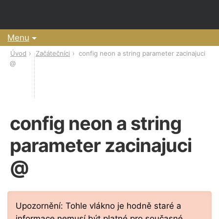
Menu
Úvod
Začátečníci
config neon a string parameter zacinajuci
@
config neon a string
parameter zacinajuci
@
Upozornění: Tohle vlákno je hodně staré a
informace nemusí být platné pro současné