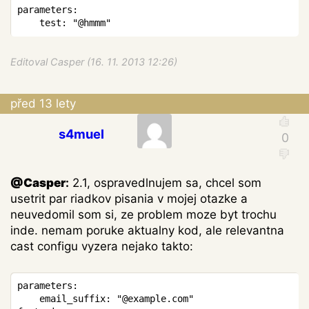
Copy
parameters
:
test
:
"@hmmm"
Editoval Casper (16. 11. 2013 12:26)
před 13 lety
s4muel
@Casper
:
2.1, ospravedlnujem sa, chcel som
usetrit par riadkov pisania v mojej otazke a
neuvedomil som si, ze problem moze byt trochu
inde. nemam poruke aktualny kod, ale relevantna
cast configu vyzera nejako takto:
Copy
parameters
:
	email_suffix
:
"@example.com"