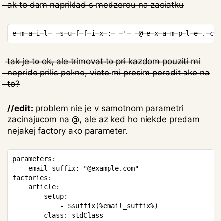
̶a̶k̶ ̶t̶o̶ ̶d̶a̶m̶ ̶n̶a̶p̶r̶i̶k̶l̶a̶d̶ ̶s̶ ̶m̶e̶d̶z̶e̶r̶o̶u̶ ̶n̶a̶ ̶z̶a̶c̶i̶a̶t̶k̶u̶
Copy
t̶a̶k̶ ̶j̶e̶ ̶t̶o̶ ̶o̶k̶,̶ ̶a̶l̶e̶ ̶t̶r̶i̶m̶o̶v̶a̶t̶ ̶t̶o̶ ̶p̶r̶i̶ ̶k̶a̶z̶d̶o̶m̶ ̶p̶o̶u̶z̶i̶t̶i̶ ̶m̶i̶
̶n̶e̶p̶r̶i̶d̶e̶ ̶p̶r̶i̶l̶i̶s̶ ̶p̶e̶k̶n̶e̶,̶ ̶v̶i̶e̶t̶e̶ ̶m̶i̶ ̶p̶r̶o̶s̶i̶m̶ ̶p̶o̶r̶a̶d̶i̶t̶ ̶a̶k̶o̶ ̶n̶a̶
̶t̶o̶?̶
//edit:
problem nie je v samotnom parametri
zacinajucom na @, ale az ked ho niekde predam
nejakej factory ako parameter.
Copy
parameters
:
	email_suffix
:
"@example.com"
factories
:
	article
:
		setup
:
-
$suffix
(
%
email_suffix
%
)
class
: