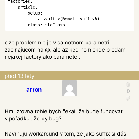
factories
:
	article
:
		setup
:
-
$suffix
(
%
email_suffix
%
)
class
:
cize problem nie je v samotnom parametri
zacinajucom na @, ale az ked ho niekde predam
nejakej factory ako parameter.
před 13 lety
arron
Hm, zrovna tohle bych čekal, že bude fungovat
v pořádku…že by bug?
Navrhuju workaround v tom, že jako suffix si dáš