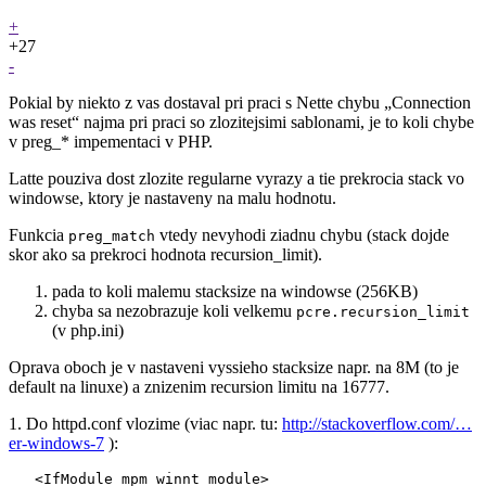
+
+27
-
Pokial by niekto z vas dostaval pri praci s Nette chybu „Connection
was reset“ najma pri praci so zlozitejsimi sablonami, je to koli chybe
v preg_* impementaci v PHP.
Latte pouziva dost zlozite regularne vyrazy a tie prekrocia stack vo
windowse, ktory je nastaveny na malu hodnotu.
Funkcia
vtedy nevyhodi ziadnu chybu (stack dojde
preg_match
skor ako sa prekroci hodnota recursion_limit).
pada to koli malemu stacksize na windowse (256KB)
chyba sa nezobrazuje koli velkemu
pcre.recursion_limit
(v php.ini)
Oprava oboch je v nastaveni vyssieho stacksize napr. na 8M (to je
default na linuxe) a znizenim recursion limitu na 16777.
1. Do httpd.conf vlozime (viac napr. tu:
http://stackoverflow.com/…
er-windows-7
):
   <IfModule mpm_winnt_module>
