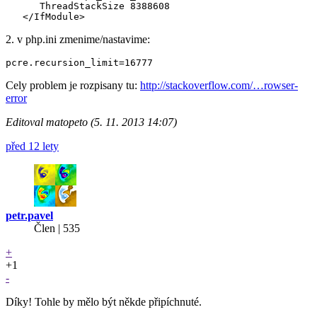
      ThreadStackSize 8388608

2. v php.ini zmenime/nastavime:
Cely problem je rozpisany tu:
http://stackoverflow.com/…rowser-
error
Editoval matopeto (5. 11. 2013 14:07)
před 12 lety
petr.pavel
Člen | 535
+
+1
-
Díky! Tohle by mělo být někde připíchnuté.