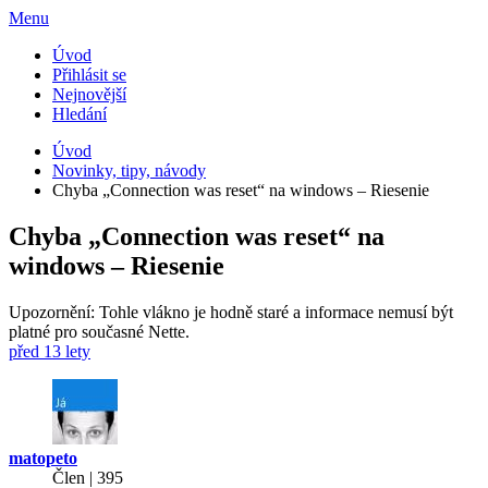
Menu
Úvod
Přihlásit se
Nejnovější
Hledání
Úvod
Novinky, tipy, návody
Chyba „Connection was reset“ na windows – Riesenie
Chyba „Connection was reset“ na
windows – Riesenie
Upozornění: Tohle vlákno je hodně staré a informace nemusí být
platné pro současné Nette.
před 13 lety
matopeto
Člen | 395