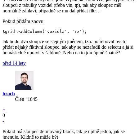
sloupců z tabulky vozidel (třeba vin, tp), tak aby sloupec měl
normálně záhlaví, případně se mu dal přidat filtr…
Pokud přidám znovu
tak budu dva sloupce se stejným jménem, tzn. potřeboval bych
přidat nějaký fiktivní sloupec, tak aby se nezařadil do selectu a já si
ho následně upravil v šabloně. Nebo na to jdu úplně špatně?
před 14 lety
hrach
Člen | 1845
+
0
-
Pokud má sloupec definovaný block, tak je uplně jedno, jak se
jmenuje. Klidně to může být