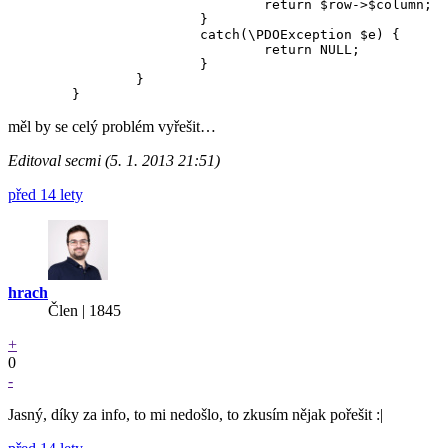
				return $row->$column;

			}

			catch(\PDOException $e) {

				return NULL;

			}

		}

měl by se celý problém vyřešit…
Editoval secmi (5. 1. 2013 21:51)
před 14 lety
hrach
Člen | 1845
+
0
-
Jasný, díky za info, to mi nedošlo, to zkusím nějak pořešit :|