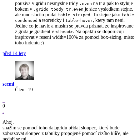
pouziva v gridu nesmyslne tridy
na tr a pak to styluje
.even
bokem v
je sice vysledkem stejne,
.grido tbody tr.even
ale mne stacilo pridat
. To stejne jako
table-striped
table-
a teoreticky i
, ktery tam neni.
condensed
table-hover
Jedine co je navic a musim se pravda priznat, ze inspirovane
z grida je gradient v
. Na opaktu se doporucuji
<thead>
inspirovat v reseni width=100% za pomoci box-sizing, misto
toho indentu ;)
před 14 lety
secmi
Člen | 19
+
0
-
Ahoj,
snažím se pomocí toho datagridu přidat sloupec, který bude
zobrazovat sloupec z tabulky propojené pomocí cizího klíče, ale
nedaří se mi.