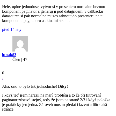
Hele, uplne jednoduse, vytvor si v presenteru normalne beznou
komponent paginator a generuj ji pod datagridem, v callbacku
datasource si pak normalne muzes sahnout do presenteru na tu
komponentu paginatoru a aktualni stranu.
před 14 lety
lunak83
Člen | 47
+
0
-
Aha, ono to bylo tak jednoduche!
Diky!
I když teď jsem narazil na malý problém a to že při filtrování
paginator zůstává stejný, tedy že jsem na straně 2/3 i když položka
je prakticky jen jedna. Zároveň musím předat i řazení a filtr další
stránce.