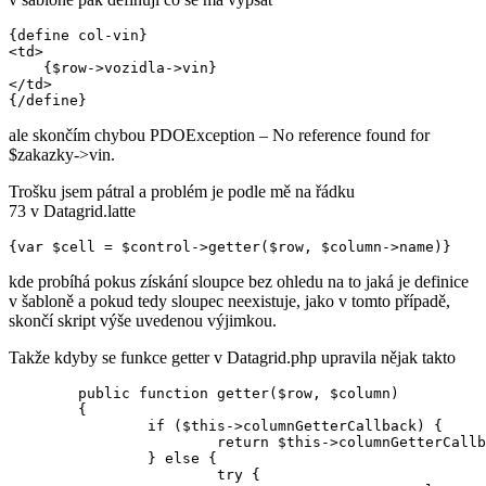
{define col-vin}

<td>

    {$row->vozidla->vin}

</td>

ale skončím chybou PDOException – No reference found for
$zakazky->vin.
Trošku jsem pátral a problém je podle mě na řádku
73 v Datagrid.latte
kde probíhá pokus získání sloupce bez ohledu na to jaká je definice
v šabloně a pokud tedy sloupec neexistuje, jako v tomto případě,
skončí skript výše uvedenou výjimkou.
Takže kdyby se funkce getter v Datagrid.php upravila nějak takto
	public function getter($row, $column)

	{

		if ($this->columnGetterCallback) {

			return $this->columnGetterCallback->invokeArgs(array($row, $column));

		} else {

			try {
