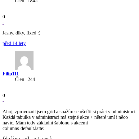
Člen | 1845
+
0
-
Jasny, diky, fixed :)
před 14 lety
Filip111
Člen | 244
+
0
-
Ahoj, zprovoznil jsem grid a snažím se ušetřit si práci v administraci.
Každá tabulka v administraci má stejné akce + něteré umí i něco
navíc. Mám tedy základní šablonu s akcemi
columns-default.latte:
{define col-actions}
