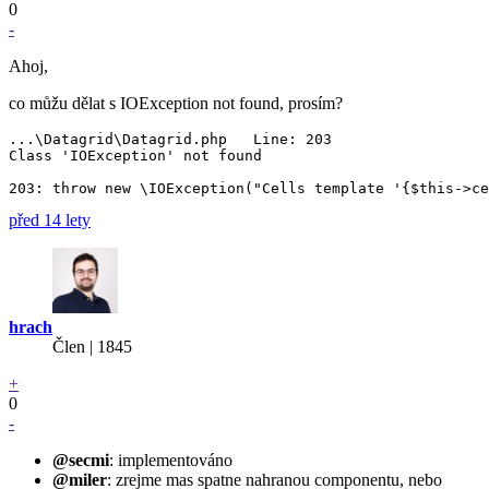
0
-
Ahoj,
co můžu dělat s IOException not found, prosím?
...\Datagrid\Datagrid.php   Line: 203

Class 'IOException' not found

před 14 lety
hrach
Člen | 1845
+
0
-
@secmi
: implementováno
@miler
: zrejme mas spatne nahranou componentu, nebo