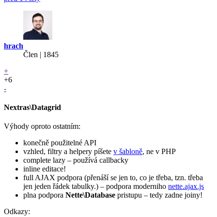
hrach
Člen | 1845
+
+6
-
Nextras\Datagrid
Výhody oproto ostatním:
konečně použitelné API
vzhled, filtry a helpery píšete
v šabloně
, ne v PHP
complete lazy – používá callbacky
inline editace!
full AJAX podpora (přenáší se jen to, co je třeba, tzn. třeba
jen jeden řádek tabulky.) – podpora moderniho
nette.ajax.js
plna podpora
Nette\Database
pristupu – tedy zadne joiny!
Odkazy: