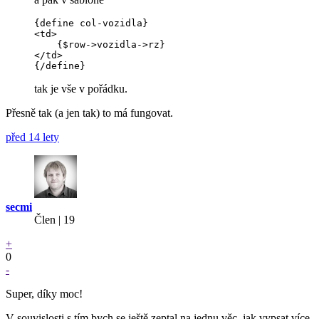
{define col-vozidla}

<td>

    {$row->vozidla->rz}

</td>

tak je vše v pořádku.
Přesně tak (a jen tak) to má fungovat.
před 14 lety
secmi
Člen | 19
+
0
-
Super, díky moc!
V souvislosti s tím bych se ještě zeptal na jednu věc, jak vypsat více