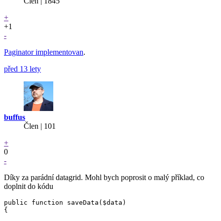
Člen | 1845
+
+1
-
Paginator implementovan
.
před 13 lety
buffus
Člen | 101
+
0
-
Díky za parádní datagrid. Mohl bych poprosit o malý příklad, co
doplnit do kódu
public function saveData($data)

{
