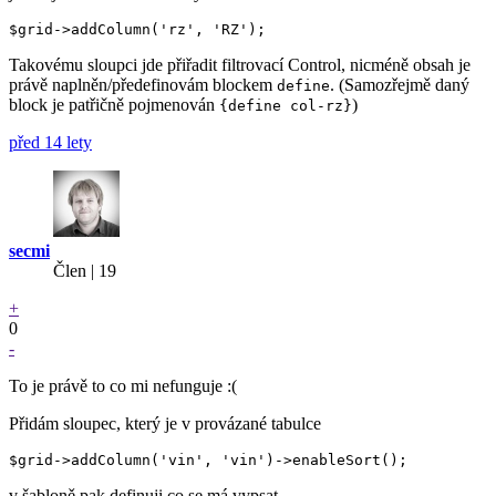
Takovému sloupci jde přiřadit filtrovací Control, nicméně obsah je
právě naplněn/předefinovám blockem
. (Samozřejmě daný
define
block je patřičně pojmenován
)
{define col-rz}
před 14 lety
secmi
Člen | 19
+
0
-
To je právě to co mi nefunguje :(
Přidám sloupec, který je v provázané tabulce
v šabloně pak definuji co se má vypsat