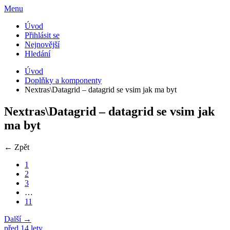
Menu
Úvod
Přihlásit se
Nejnovější
Hledání
Úvod
Doplňky a komponenty
Nextras\Datagrid – datagrid se vsim jak ma byt
Nextras\Datagrid – datagrid se vsim jak
ma byt
← Zpět
1
2
3
…
11
Další →
před 14 lety