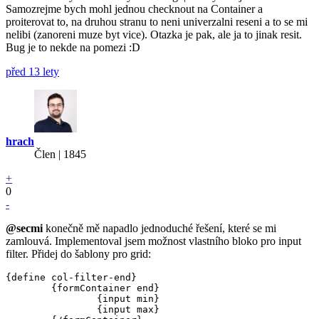
Samozrejme bych mohl jednou checknout na Container a
proiterovat to, na druhou stranu to neni univerzalni reseni a to se mi
nelibi (zanoreni muze byt vice). Otazka je pak, ale ja to jinak resit.
Bug je to nekde na pomezi :D
před 13 lety
hrach
Člen | 1845
+
0
-
@secmi
konečně mě napadlo jednoduché řešení, které se mi
zamlouvá. Implementoval jsem možnost vlastního bloko pro input
filter. Přidej do šablony pro grid:
{define col-filter-end}

	{formContainer end}

		{input min}

		{input max}
