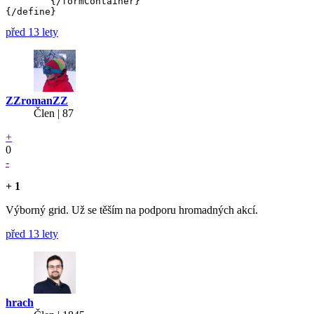
	{/formContainer}

před 13 lety
ZZromanZZ
Člen | 87
+
0
-
+ 1
Výborný grid. Už se těším na podporu hromadných akcí.
před 13 lety
hrach