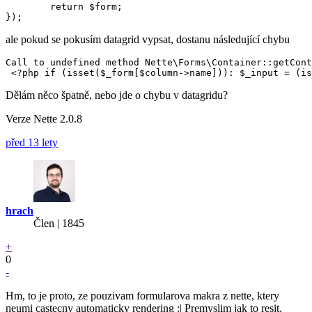
	return $form;

ale pokud se pokusím datagrid vypsat, dostanu následující chybu
Call to undefined method Nette\Forms\Container::getCont
Dělám něco špatně, nebo jde o chybu v datagridu?
Verze Nette 2.0.8
před 13 lety
hrach
Člen | 1845
+
0
-
Hm, to je proto, ze pouzivam formularova makra z nette, ktery
neumi castecny automaticky rendering :| Premyslim jak to resit.