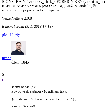
(CONSTRAINT
FOREIGN KEY (
)
zakazky_ibfk_4
vozidla_id
REFERENCES
(
)), takže se obávám, že
vozidla
vozidla_id
v tom prvním případě na to jdu špatně…
Verze Nette je 2.0.8
Editoval secmi (5. 1. 2013 17:18)
před 14 lety
hrach
Člen | 1845
+
0
-
secmi napsal(a):
Pokud však stejnou věc udělám takto
a pak v šabloně