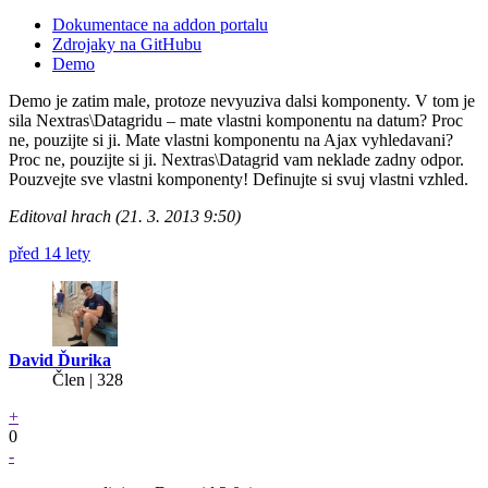
Dokumentace na addon portalu
Zdrojaky na GitHubu
Demo
Demo je zatim male, protoze nevyuziva dalsi komponenty. V tom je
sila Nextras\Datagridu – mate vlastni komponentu na datum? Proc
ne, pouzijte si ji. Mate vlastni komponentu na Ajax vyhledavani?
Proc ne, pouzijte si ji. Nextras\Datagrid vam neklade zadny odpor.
Pouzvejte sve vlastni komponenty! Definujte si svuj vlastni vzhled.
Editoval hrach (21. 3. 2013 9:50)
před 14 lety
David Ďurika
Člen | 328
+
0
-