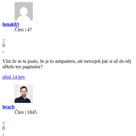
lunak83
Člen | 47
+
0
-
Vím že se tu psalo, že je to antipattern, ale nerozjeli jste si už do něj
někdo ten paginator?
před 14 lety
hrach
Člen | 1845
+
0
-