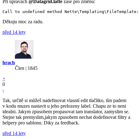
Při úpravách
@Datagrid.latte
zase pro změnu:
Děkuju moc za radu.
před 14 lety
hrach
Člen | 1845
+
0
-
Tak, určitě si můžeš nadefinovat vlasntí edit tlačítko, tím padem
v kodu muzes nastavit u jeho prelozeny label. Chapu ze to neni
idealni. Jakym zpusobem propasovat tam translator, zamyslim se.
Stejne tak premyslim,jakym zpusobem nechat dodefinovat filtry a
helpery pro sablonu. Diky za feedback.
před 14 lety