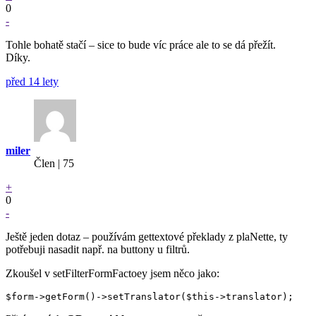
0
-
Tohle bohatě stačí – sice to bude víc práce ale to se dá přežít.
Díky.
před 14 lety
miler
Člen | 75
+
0
-
Ještě jeden dotaz – používám gettextové překlady z plaNette, ty
potřebuji nasadit např. na buttony u filtrů.
Zkoušel v setFilterFormFactoey jsem něco jako: