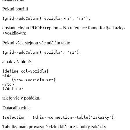
Pokud použiji
dostanu chybu PDOException – No reference found for $zakazky-
>vozidla->rz
Pokud však stejnou věc udělám takto
a pak v šabloně
{define col-vozidla}

<td>

    {$row->vozidla->rz}

</td>

tak je vše v pořádku.
Datacallback je
Tabulky mám provázané cizím klíčem z tabulky zakázky