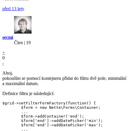
před 13 lety
secmi
Člen | 19
+
0
-
Ahoj,
pokouším se pomocí kontejneru přidat do filtru dvě pole, minimální
a maximální datum.
Definice filtru je následující:
$grid->setFilterFormFactory(function() {

	$form = new Nette\Forms\Container;

	...

	$form->addContainer('end');

	$form['end']->addDatePicker('min');

	$form['end']->addDatePicker('max');

	...
