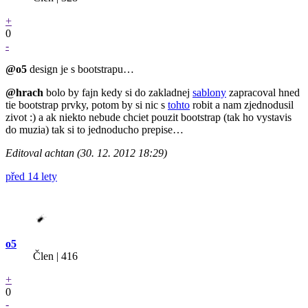
+
0
-
@o5
design je s bootstrapu…
@hrach
bolo by fajn kedy si do zakladnej
sablony
zapracoval hned
tie bootstrap prvky, potom by si nic s
tohto
robit a nam zjednodusil
zivot :) a ak niekto nebude chciet pouzit bootstrap (tak ho vystavis
do muzia) tak si to jednoducho prepise…
Editoval achtan (30. 12. 2012 18:29)
před 14 lety
o5
Člen | 416
+
0
-