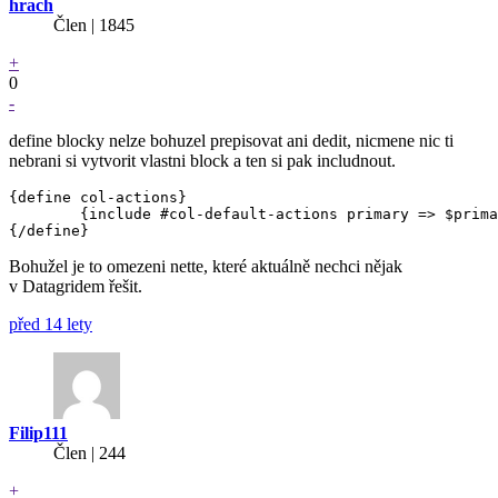
hrach
Člen | 1845
+
0
-
define blocky nelze bohuzel prepisovat ani dedit, nicmene nic ti
nebrani si vytvorit vlastni block a ten si pak includnout.
{define col-actions}

	{include #col-default-actions primary => $primary, row => $row}

Bohužel je to omezeni nette, které aktuálně nechci nějak
v Datagridem řešit.
před 14 lety
Filip111
Člen | 244
+