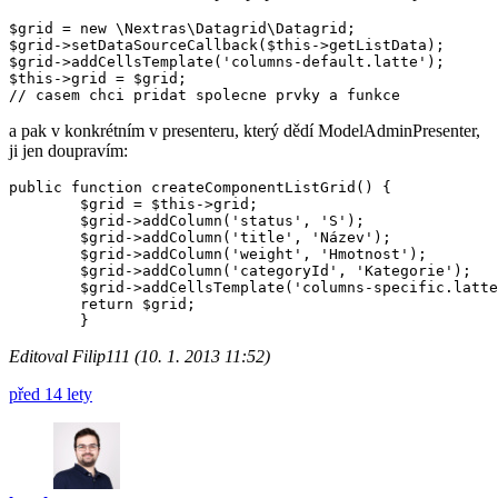
$grid = new \Nextras\Datagrid\Datagrid;

$grid->setDataSourceCallback($this->getListData);

$grid->addCellsTemplate('columns-default.latte');

$this->grid = $grid;

a pak v konkrétním v presenteru, který dědí ModelAdminPresenter,
ji jen doupravím:
public function createComponentListGrid() {

	$grid = $this->grid;

	$grid->addColumn('status', 'S');

	$grid->addColumn('title', 'Název');

	$grid->addColumn('weight', 'Hmotnost');

	$grid->addColumn('categoryId', 'Kategorie');

	$grid->addCellsTemplate('columns-specific.latte');

	return $grid;

Editoval Filip111 (10. 1. 2013 11:52)
před 14 lety