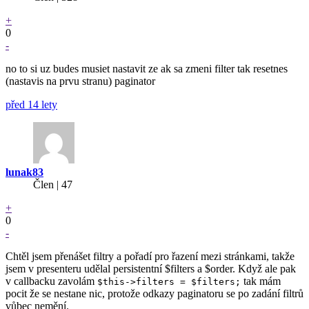
+
0
-
no to si uz budes musiet nastavit ze ak sa zmeni filter tak resetnes
(nastavis na prvu stranu) paginator
před 14 lety
lunak83
Člen | 47
+
0
-
Chtěl jsem přenášet filtry a pořadí pro řazení mezi stránkami, takže
jsem v presenteru udělal persistentní $filters a $order. Když ale pak
v callbacku zavolám
tak mám
$this->filters = $filters;
pocit že se nestane nic, protože odkazy paginatoru se po zadání filtrů
vůbec nemění.