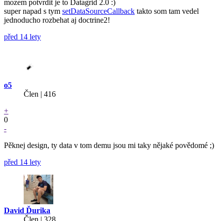
mozem potvrdit je to Datagrid 2.0 :)
super napad s tym
setDataSourceCallback
takto som tam vedel
jednoducho rozbehat aj doctrine2!
před 14 lety
o5
Člen | 416
+
0
-
Pěknej design, ty data v tom demu jsou mi taky nějaké povědomé ;)
před 14 lety
David Ďurika
Člen | 328