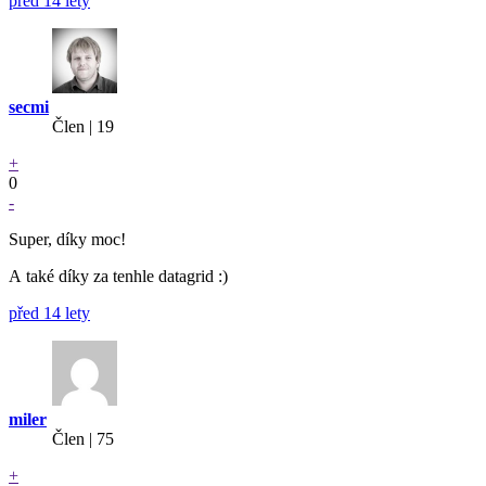
před 14 lety
secmi
Člen | 19
+
0
-
Super, díky moc!
A také díky za tenhle datagrid :)
před 14 lety
miler
Člen | 75
+