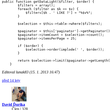
public function getDataLight($filter, $order) {

        $filters = array();

        foreach ($filter as $k => $v) {

            $filters[$k . ' LIKE ?'] = "%$v%";

        }

        $selection = $this->table->where($filters);

        $paginator = $this['paginator']->getPaginator()
        $paginator->itemCount = $selection->count();

        $paginator->itemsPerPage = 25;

        if ($order) {

            $selection->order(implode(' ', $order));

        }

        return $selection->limit($paginator->getLength(
Editoval lunak83 (15. 1. 2013 16:47)
před 14 lety
David Ďurika
Člen | 328