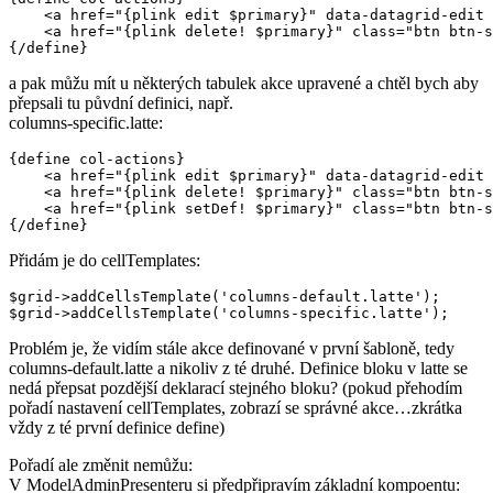
    <a href="{plink edit $primary}" data-datagrid-edit 
    <a href="{plink delete! $primary}" class="btn btn-s
a pak můžu mít u některých tabulek akce upravené a chtěl bych aby
přepsali tu půvdní definici, např.
columns-specific.latte:
{define col-actions}

    <a href="{plink edit $primary}" data-datagrid-edit 
    <a href="{plink delete! $primary}" class="btn btn-s
    <a href="{plink setDef! $primary}" class="btn btn-s
Přidám je do cellTemplates:
$grid->addCellsTemplate('columns-default.latte');

Problém je, že vidím stále akce definované v první šabloně, tedy
columns-default.latte a nikoliv z té druhé. Definice bloku v latte se
nedá přepsat pozdější deklarací stejného bloku? (pokud přehodím
pořadí nastavení cellTemplates, zobrazí se správné akce…zkrátka
vždy z té první definice define)
Pořadí ale změnit nemůžu:
V ModelAdminPresenteru si předpřipravím základní kompoentu: