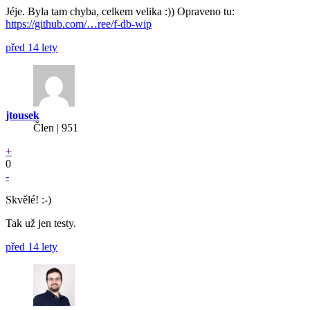
Jéje. Byla tam chyba, celkem velika :)) Opraveno tu:
https://github.com/…ree/f-db-wip
před 14 lety
jtousek
Člen | 951
+
0
-
Skvělé! :-)
Tak už jen testy.
před 14 lety