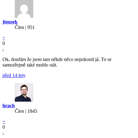
jtousek
Člen | 951
+
0
-
Ok, doufám že jsem tam někde něco nepokonil já. To se
samozřejmě také mohlo stát.
před 14 lety
hrach
Člen | 1845
+
0
-