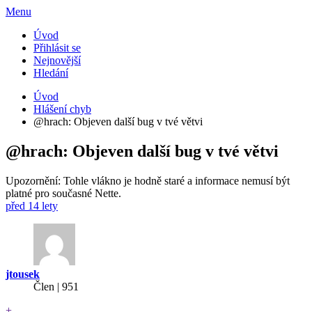
Menu
Úvod
Přihlásit se
Nejnovější
Hledání
Úvod
Hlášení chyb
@hrach: Objeven další bug v tvé větvi
@hrach: Objeven další bug v tvé větvi
Upozornění: Tohle vlákno je hodně staré a informace nemusí být
platné pro současné Nette.
před 14 lety
jtousek
Člen | 951
+