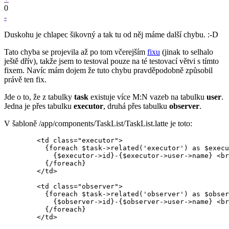
0
-
Duskohu je chlapec šikovný a tak tu od něj máme další chybu. :-D
Tato chyba se projevila až po tom včerejším
fixu
(jinak to selhalo
ještě dřív), takže jsem to testoval pouze na té testovací větvi s tímto
fixem. Navíc mám dojem že tuto chybu pravděpodobně způsobil
právě ten fix.
Jde o to, že z tabulky
task
existuje více M:N vazeb na tabulku
user
.
Jedna je přes tabulku
executor
, druhá přes tabulku
observer
.
V šabloně /app/components/TaskList/TaskList.latte je toto:
        <td class="executor">

          {foreach $task->related('executor') as $execu
            {$executor->id}-{$executor->user->name} <br
          {/foreach}

        </td>

        <td class="observer">

          {foreach $task->related('observer') as $obser
            {$observer->id}-{$observer->user->name} <br
          {/foreach}
