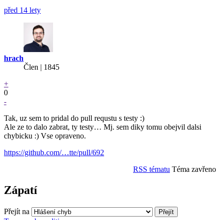
před 14 lety
hrach
Člen | 1845
+
0
-
Tak, uz sem to pridal do pull requstu s testy :)
Ale ze to dalo zabrat, ty testy… Mj. sem diky tomu obejvil dalsi
chybicku :) Vse opraveno.
https://github.com/…tte/pull/692
RSS tématu
Téma zavřeno
Zápatí
Přejít na