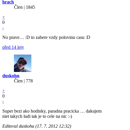
hrach
Člen | 1845
+
0
-
No prave… :D to zabere vzdy polovinu casu :D
před 14 lety
duskohu
Člen | 778
+
0
-
Super bezi ako hodinky, paradna pracicka … dakujem
niet takych ludi tak je to cele na nic :-)
Editoval duskohu (17. 7. 2012 12:32)