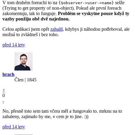
V tom druhém foreachi to na
selže
{$observer->user->name}
(Trying to get property of non-object). Pokud ale první foreach
zakomentuju, tak to funguje.
Problém se vyskytne pouze když ty
vazby použiju obě dvě najednou.
Celou aplikaci jsem opět
zabalil
, kdybys ji náhodou potřeboval, ale
možná to zvládneš i bez toho.
před 14 lety
hrach
Člen | 1845
+
0
-
No, přesně toto sem tam včera měl a fungovalo to. mrknu na to
zabaleny, zajimalo by me, v cem je to jine. :))
před 14 lety