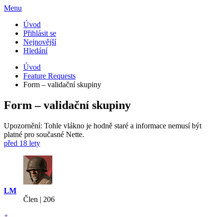
Menu
Úvod
Přihlásit se
Nejnovější
Hledání
Úvod
Feature Requests
Form – validační skupiny
Form – validační skupiny
Upozornění: Tohle vlákno je hodně staré a informace nemusí být
platné pro současné Nette.
před 18 lety
LM
Člen | 206
+