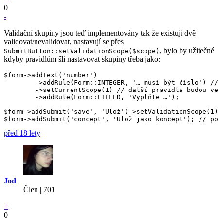
0
-
Validační skupiny jsou teď implementovány tak že existují dvě
validovat/nevalidovat, nastavují se přes
, bylo by užitečné
SubmitButton::setValidationScope($scope)
kdyby pravidlům šli nastavovat skupiny třeba jako:
$form->addText('number')

	->addRule(Form::INTEGER, '… musí být číslo') // scope = 0 ??

	->setCurrentScope(1) // další pravidla budou ve scope = 1

	->addRule(Form::FILLED, 'Vyplňte …');

$form->addSubmit('save', 'Ulož')->setValidationScope(1)
před 18 lety
Jod
Člen | 701
+
0