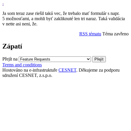
-
Ja som teraz zase riešil takú vec, že trebalo mať formulár s napr.
5 možnosťami, a mohli byť zakliknuté len tri naraz. Taká validácia
v nette asi neni, že.
RSS tématu
Téma zavřeno
Zápatí
Přejít na
Terms and conditions
Hostováno na e-infrastruktuře
CESNET
. Děkujeme za podporu
sdružení CESNET, z.s.p.o.