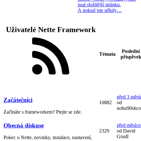
psal složitější stránku.
A pokud jste někdy…
Uživatelé Nette Framework
Poslední
Témata
příspěve
před 3 měsí
Začátečníci
10882
od
nohu90shc
Začínáte s frameworkem? Ptejte se zde.
Obecná diskuse
před měsíc
2329
od David
Grudl
Pokec o Nette, novinky, instalace, nastavení,