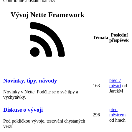
Contributte a ostatní balíčky
Vývoj Nette Framework
Poslední
Témata
příspěvek
Novinky, tipy, návody
před 7
163
měsíci
od
JarekM
Novinky v Nette. Podělte se o své tipy a
vychytávky.
Diskuse o vývoji
před
296
měsícem
od hrach
Pod pokličkou vývoje, testování chystaných
verzí.