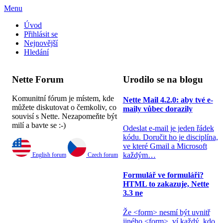
Menu
Úvod
Přihlásit se
Nejnovější
Hledání
Nette Forum
Urodilo se na blogu
Komunitní fórum je místem, kde
Nette Mail 4.2.0: aby tvé e-
můžete diskutovat o čemkoliv, co
maily vůbec dorazily
souvisí s Nette. Nezapomeňte být
milí a bavte se :-)
Odeslat e-mail je jeden řádek
kódu. Doručit ho je disciplína,
ve které Gmail a Microsoft
každým…
Formulář ve formuláři?
HTML to zakazuje, Nette
3.3 ne
English forum
Czech forum
Že <form> nesmí být uvnitř
jiného <form>, ví každý, kdo