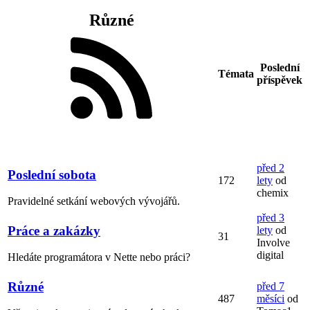
Různé
Poslední
Témata
příspěvek
před 2
Poslední sobota
172
lety
od
chemix
Pravidelné setkání webových vývojářů.
před 3
Práce a zakázky
lety
od
31
Involve
digital
Hledáte programátora v Nette nebo práci?
Různé
před 7
487
měsíci
od