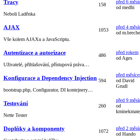
Tracy
před 6 měsí
158
od medhi
Neboli Laděnka
AJAX
před 4 měsí
1053
od m.breche
Vše kolem AJAXu a JavaScriptu.
Autentizace a autorizace
před rokem
486
od Ages
Uživatelé, přihlašování, přístupová práva…
před měsíc
Konfigurace a Dependency Injection
594
od David
Grudl
bootstrap.php, Configurator, DI kontejnery…
před 9 měsí
Testování
260
od
kminekmate
Nette Tester
Doplňky a komponenty
před 2 měsí
1072
od Hando