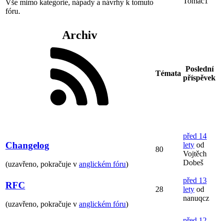
Tomac1
Vše mimo kategorie, nápady a návrhy k tomuto
fóru.
Archiv
Poslední
Témata
příspěvek
před 14
Changelog
lety
od
80
Vojtěch
Dobeš
(uzavřeno, pokračuje v
anglickém fóru
)
před 13
RFC
28
lety
od
nanuqcz
(uzavřeno, pokračuje v
anglickém fóru
)
před 12