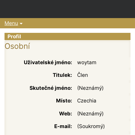
Menu
Profil
Osobní
Uživatelské jméno:
woytam
Titulek:
Člen
Skutečné jméno:
(Neznámý)
Místo:
Czechia
Web:
(Neznámý)
E-mail:
(Soukromý)