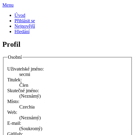
Menu
Úvod
Přihlásit se
Nejnovější
Hledání
Profil
Osobní
Uživatelské jméno:
secmi
Titulek:
Člen
Skutečné jméno:
(Neznámý)
Místo:
Czechia
Web:
(Neznámý)
E-mail:
(Soukromý)
GitHub: