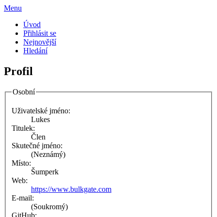
Menu
Úvod
Přihlásit se
Nejnovější
Hledání
Profil
Osobní
Uživatelské jméno:
Lukes
Titulek:
Člen
Skutečné jméno:
(Neznámý)
Místo:
Šumperk
Web:
https://www.bulkgate.com
E-mail:
(Soukromý)
GitHub: