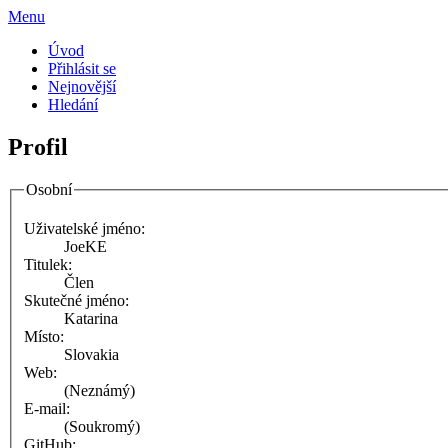
Menu
Úvod
Přihlásit se
Nejnovější
Hledání
Profil
Osobní
Uživatelské jméno:
JoeKE
Titulek:
Člen
Skutečné jméno:
Katarina
Místo:
Slovakia
Web:
(Neznámý)
E-mail:
(Soukromý)
GitHub: