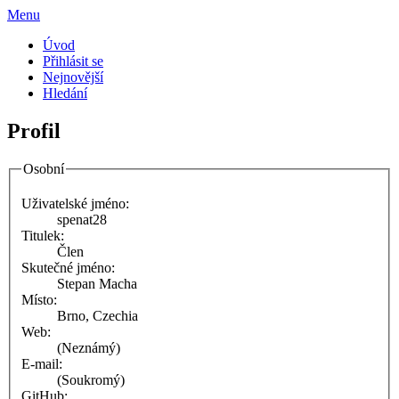
Menu
Úvod
Přihlásit se
Nejnovější
Hledání
Profil
Osobní
Uživatelské jméno:
spenat28
Titulek:
Člen
Skutečné jméno:
Stepan Macha
Místo:
Brno, Czechia
Web:
(Neznámý)
E-mail:
(Soukromý)
GitHub: