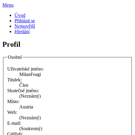
Menu
Úvod
Přihlásit se
Nejnovější
Hledání
Profil
Osobní
Uživatelské jméno:
MilanFeagi
Titulek:
Člen
Skutečné jméno:
(Neznámý)
Místo:
Austria
Web:
(Neznámý)
E-mail:
(Soukromý)
GitHub: