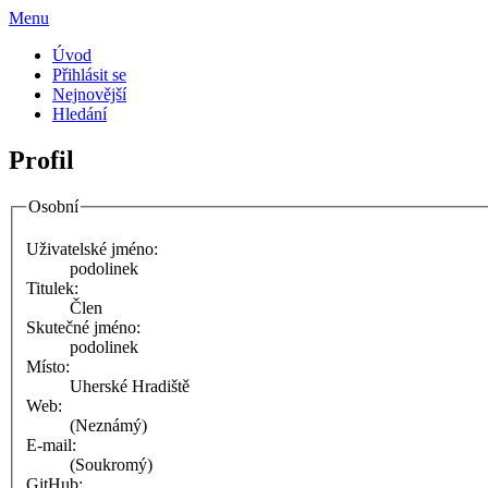
Menu
Úvod
Přihlásit se
Nejnovější
Hledání
Profil
Osobní
Uživatelské jméno:
podolinek
Titulek:
Člen
Skutečné jméno:
podolinek
Místo:
Uherské Hradiště
Web:
(Neznámý)
E-mail:
(Soukromý)
GitHub: