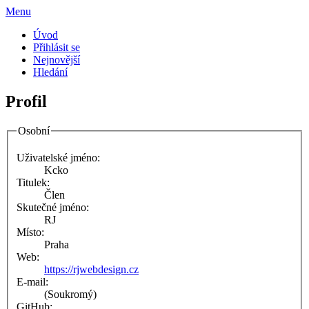
Menu
Úvod
Přihlásit se
Nejnovější
Hledání
Profil
Osobní
Uživatelské jméno:
Kcko
Titulek:
Člen
Skutečné jméno:
RJ
Místo:
Praha
Web:
https://rjwebdesign.cz
E-mail:
(Soukromý)
GitHub: