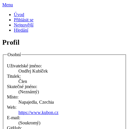
Menu
Úvod
Přihlásit se
Nejnovější
Hledání
Profil
Osobní
Uživatelské jméno:
Ondřej Kubíček
Titulek:
Člen
Skutečné jméno:
(Neznámý)
Místo:
Napajedla, Czechia
Web:
https://www.kubon.cz
E-mail:
(Soukromý)
GitHub: