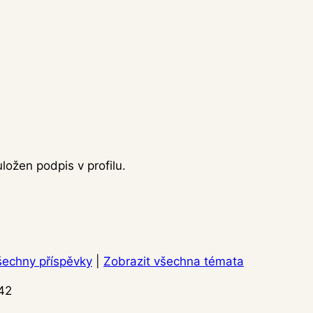
ožen podpis v profilu.
šechny příspěvky
|
Zobrazit všechna témata
:42