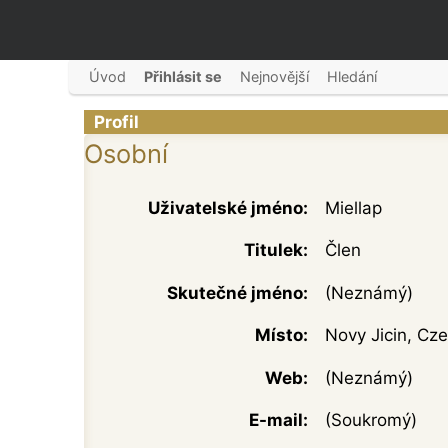
Úvod
Přihlásit se
Nejnovější
Hledání
Profil
Osobní
Uživatelské jméno:
Miellap
Titulek:
Člen
Skutečné jméno:
(Neznámý)
Místo:
Novy Jicin, Cz
Web:
(Neznámý)
E-mail:
(Soukromý)