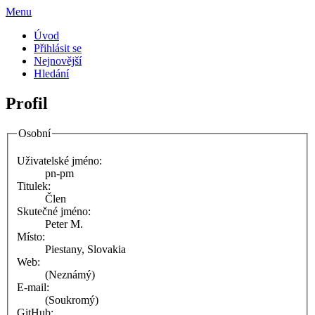
Menu
Úvod
Přihlásit se
Nejnovější
Hledání
Profil
Osobní
Uživatelské jméno:
pn-pm
Titulek:
Člen
Skutečné jméno:
Peter M.
Místo:
Piestany, Slovakia
Web:
(Neznámý)
E-mail:
(Soukromý)
GitHub: