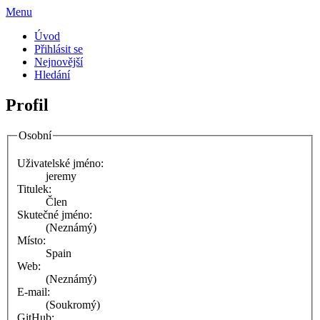
Menu
Úvod
Přihlásit se
Nejnovější
Hledání
Profil
Osobní
Uživatelské jméno:
jeremy
Titulek:
Člen
Skutečné jméno:
(Neznámý)
Místo:
Spain
Web:
(Neznámý)
E-mail:
(Soukromý)
GitHub: