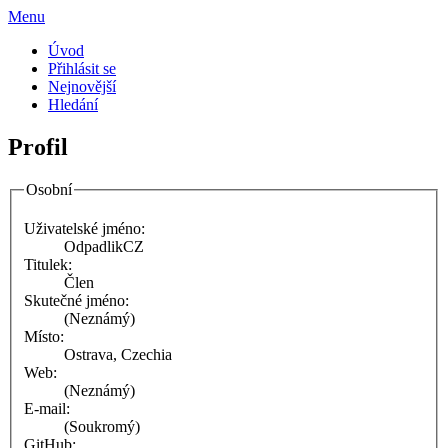
Menu
Úvod
Přihlásit se
Nejnovější
Hledání
Profil
Osobní
Uživatelské jméno:
OdpadlikCZ
Titulek:
Člen
Skutečné jméno:
(Neznámý)
Místo:
Ostrava, Czechia
Web:
(Neznámý)
E-mail:
(Soukromý)
GitHub: