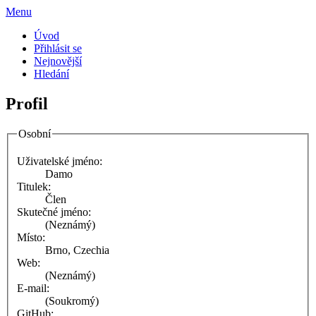
Menu
Úvod
Přihlásit se
Nejnovější
Hledání
Profil
Osobní
Uživatelské jméno:
Damo
Titulek:
Člen
Skutečné jméno:
(Neznámý)
Místo:
Brno, Czechia
Web:
(Neznámý)
E-mail:
(Soukromý)
GitHub: