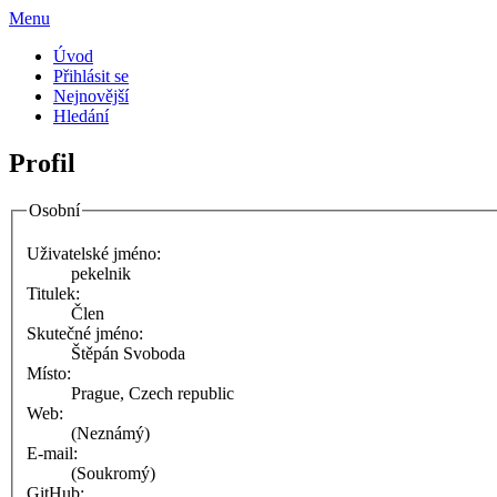
Menu
Úvod
Přihlásit se
Nejnovější
Hledání
Profil
Osobní
Uživatelské jméno:
pekelnik
Titulek:
Člen
Skutečné jméno:
Štěpán Svoboda
Místo:
Prague, Czech republic
Web:
(Neznámý)
E-mail:
(Soukromý)
GitHub: