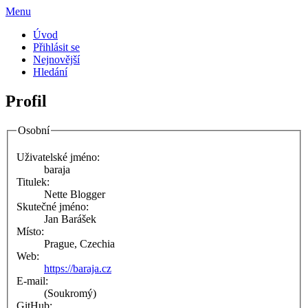
Menu
Úvod
Přihlásit se
Nejnovější
Hledání
Profil
Osobní
Uživatelské jméno:
baraja
Titulek:
Nette Blogger
Skutečné jméno:
Jan Barášek
Místo:
Prague, Czechia
Web:
https://baraja.cz
E-mail:
(Soukromý)
GitHub: