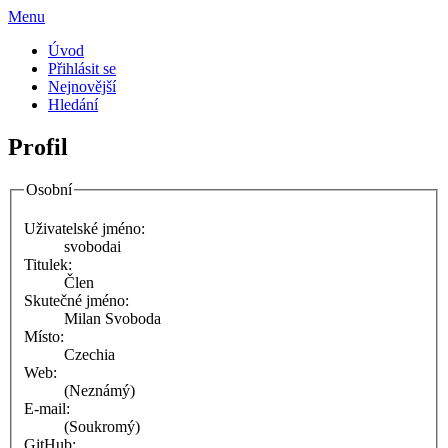
Menu
Úvod
Přihlásit se
Nejnovější
Hledání
Profil
Osobní
Uživatelské jméno:
svobodai
Titulek:
Člen
Skutečné jméno:
Milan Svoboda
Místo:
Czechia
Web:
(Neznámý)
E-mail:
(Soukromý)
GitHub: