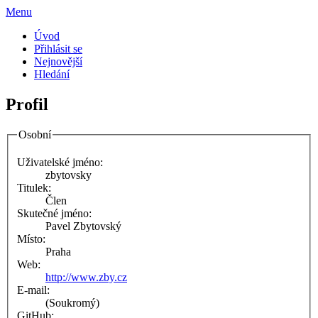
Menu
Úvod
Přihlásit se
Nejnovější
Hledání
Profil
Osobní
Uživatelské jméno:
zbytovsky
Titulek:
Člen
Skutečné jméno:
Pavel Zbytovský
Místo:
Praha
Web:
http://www.zby.cz
E-mail:
(Soukromý)
GitHub: